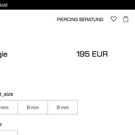
Gold
PIERCING BERATUNG
ie
195 EUR
t_size
 mm
8 mm
9 mm
e