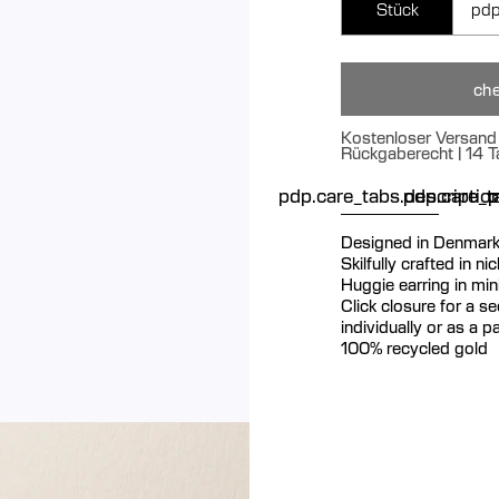
Stück
pdp
che
Kostenloser Versand 
Rückgaberecht | 14 T
pdp.care_tabs.descriptio
pdp.care_ta
p
Designed in Denmar
Skilfully crafted in n
Huggie earring in min
Click closure for a se
individually or as a pa
100% recycled gold