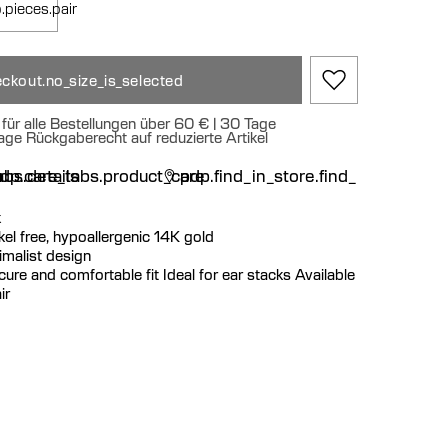
.pieces.pair
ckout.no_size_is_selected
für alle Bestellungen über 60 € | 30 Tage
age Rückgaberecht auf reduzierte Artikel
n
bs.details
dp.care_tabs.product_care
pdp.find_in_store.find_in_store
k
ickel free, hypoallergenic 14K gold
imalist design
cure and comfortable fit Ideal for ear stacks Available
ir