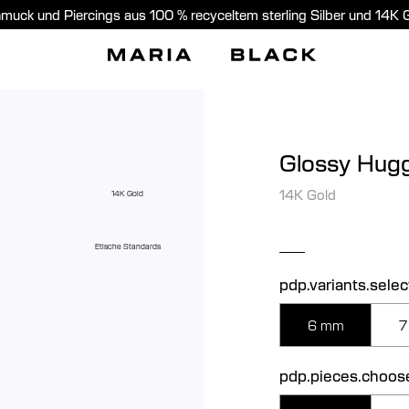
muck und Piercings aus 100 % recyceltem sterling Silber und 14K 
Glossy Hugg
14K Gold
14K Gold
Etische Standards
pdp.variants.selec
6 mm
7
pdp.pieces.choos