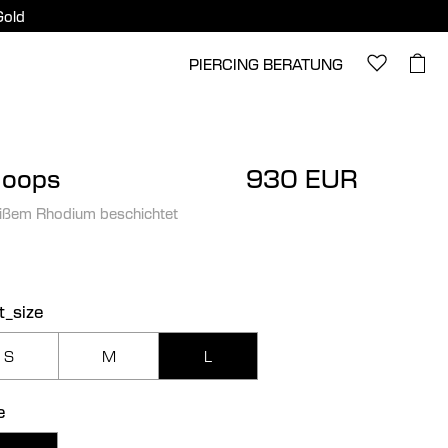
Gold
PIERCING BERATUNG
Hoops
930 EUR
ißem Rhodium beschichtet
t_size
S
M
L
e