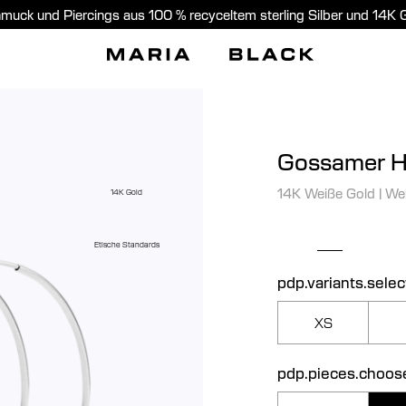
muck und Piercings aus 100 % recyceltem sterling Silber und 14K 
Gossamer 
14K Weiße Gold
|
We
14K Gold
Etische Standards
pdp.variants.selec
XS
pdp.pieces.choos