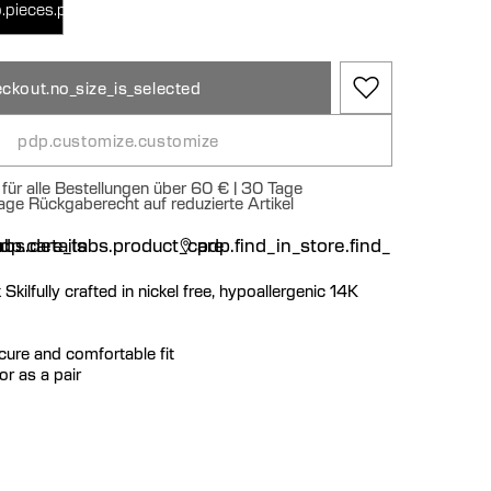
.pieces.pair
ckout.no_size_is_selected
pdp.customize.customize
für alle Bestellungen über 60 € | 30 Tage
age Rückgaberecht auf reduzierte Artikel
n
bs.details
dp.care_tabs.product_care
pdp.find_in_store.find_in_store
kilfully crafted in nickel free, hypoallergenic 14K
ecure and comfortable fit
or as a pair