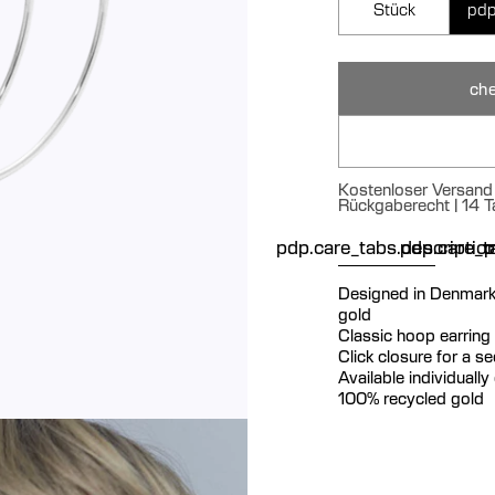
Stück
pdp
che
Kostenloser Versand 
Rückgaberecht | 14 T
pdp.care_tabs.descriptio
pdp.care_ta
p
Designed in Denmark S
gold
Classic hoop earring
Click closure for a s
Available individually 
100% recycled gold