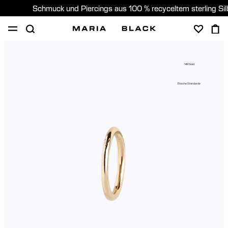
Schmuck und Piercings aus 100 % recyceltem sterling Si
SHOP
PIERCING
GESCHENKE
ÜBER
14K Gold
PIERCING BERATUNG
Etische Standards
Germany (Deutsch)