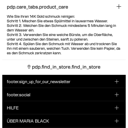
pdp.care_tabs.product_care
Wie Sie ihren 14K Gold schmuck reinigen:
Schritt 1. Mischen Sie etwas Spülmittel in lauwarmes Wasser.
Schritt 2. Weichen Sie den Schmuck mindestens 5 Minuten lang in
dem Wasser ein.
Schritt 3. Verwenden Sie eine weiche Bürste, um die Oberfläche,
unter und zwischen den Steinen, sanft zu polieren.
Schritt 4. Spülen Sie den Schmuck mit Wasser ab und trocknen Sie
ihn mit einem sauberen, weichen Tuch. Verwenden Sie kein Papier, da
es den Schmuck zerkratzen kann.
pdp.find_in_store.find_in_store
footer.sign_up_for_our_newsletter
footer.social
E-Mail hier eingeben
INSTAGRAM
HILFE
Melde dich für unseren Newsletter an und erhalte 10 %
FACEBOOK
Rabatt auf deine nächste Bestellung.
KUNDENSERVICE & KONTAKT
ÜBER MARIA BLACK
Ich habe die Datenschutzbestimmungen gelesen und bin damit
TIKTOK