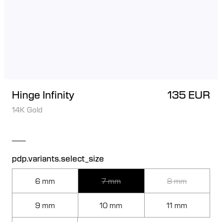
Hinge Infinity
135 EUR
14K Gold
pdp.variants.select_size
6 mm
7 mm
8 mm
9 mm
10 mm
11 mm