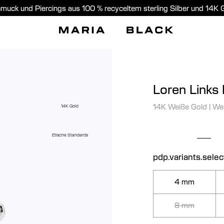
muck und Piercings aus 100 % recyceltem sterling Silber und 14K 
Loren Links 
14K Weiße Gold
|
We
14K Gold
Etische Standards
pdp.variants.sele
4 mm
8 mm