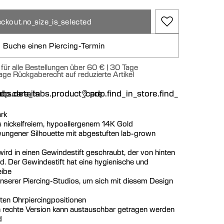
ckout.no_size_is_selected
Buche einen Piercing-Termin
für alle Bestellungen über 60 € | 30 Tage
age Rückgaberecht auf reduzierte Artikel
n
bs.details
dp.care_tabs.product_care
pdp.find_in_store.find_in_store
rk
s nickelfreiem, hypoallergenem 14K Gold
ungener Silhouette mit abgestuften lab-grown
ird in einen Gewindestift geschraubt, der von hinten
rd. Der Gewindestift hat eine hygienische und
eibe
nserer Piercing-Studios, um sich mit diesem Design
sten Ohrpiercingpositionen
h rechte Version kann austauschbar getragen werden
d