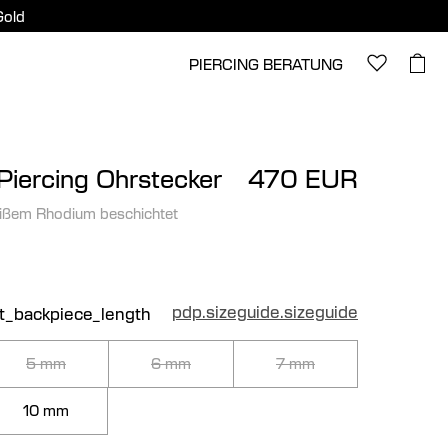
Gold
PIERCING BERATUNG
Piercing Ohrstecker
470 EUR
ißem Rhodium beschichtet
pdp.sizeguide.sizeguide
ct_backpiece_length
5 mm
6 mm
7 mm
10 mm