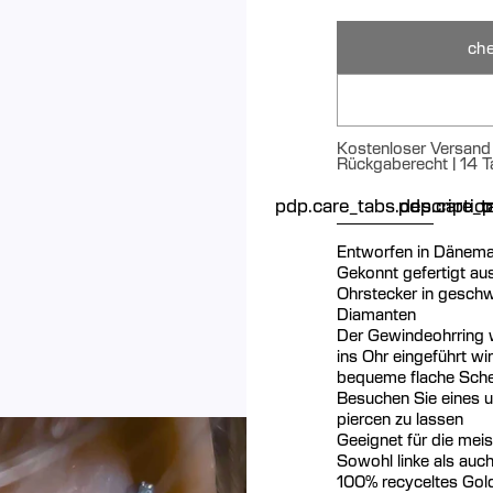
che
Kostenloser Versand 
Rückgaberecht | 14 T
pdp.care_tabs.descriptio
pdp.care_ta
p
Entworfen in Dänema
Gekonnt gefertigt au
Ohrstecker in geschw
Diamanten
Der Gewindeohrring w
ins Ohr eingeführt wi
bequeme flache Sch
Besuchen Sie eines u
piercen zu lassen
Geeignet für die mei
Sowohl linke als auc
100% recyceltes Gol