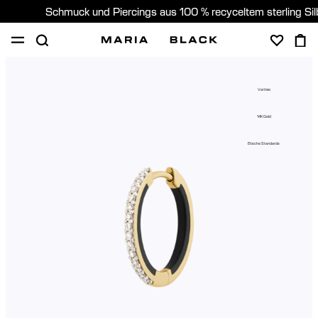
Schmuck und Piercings aus 100 % recyceltem sterling Si
SHOP
PIERCING
GESCHENKE
ÜBER
Vertigo
PIERCING BERATUNG
14K Gold
Germany (Deutsch)
Etische Standards