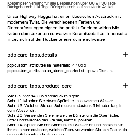
Kostenloser Versand für alle Bestellungen über 60 € | 30 Tage
Rückgaberecht | 14 Tage Rückgaberecht auf reduzierte Artikel
Unser Highway Huggie hat einen klassischen Ausdruck mit
modernem Twist. Die verschiedenen Farben und
Diamantfassungen eignen ihn perfekt für einen wilden Mix.
Neben dem dezenten schwarzen Keramikdetail der Innenseite
findet sich auf der Rückseite eine dünne schwarze
Keramiklinie als Anspielung auf den Film Lost Highway. Auch
in kleineren Größen erhältlich.
pdp.care_tabs.details
pdp.custom_attributes.sa_materials
:
14K Gold
pdp.custom_attributes.sa_stones_pearls
:
Lab-grown Diamant
pdp.care_tabs.product_care
Wie Sie ihren 14K Gold schmuck reinigen:
Schritt 1. Mischen Sie etwas Spülmittel in lauwarmes Wasser.
Schritt 2. Weichen Sie den Schmuck mindestens 5 Minuten lang in
dem Wasser ein.
Schritt 3. Verwenden Sie eine weiche Bürste, um die Oberfläche,
unter und zwischen den Steinen, sanft zu polieren.
Schritt 4. Spülen Sie den Schmuck mit Wasser ab und trocknen Sie
ihn mit einem sauberen, weichen Tuch. Verwenden Sie kein Papier, da
es den Schmuck zerkratzen kann.