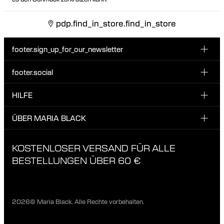
pdp.find_in_store.find_in_store
footer.sign_up_for_our_newsletter
footer.social
E-Mail hier eingeben
INSTAGRAM
HILFE
Melde dich für unseren Newsletter an und erhalte 10 %
FACEBOOK
Rabatt auf deine nächste Bestellung.
KUNDENSERVICE & KONTAKT
ÜBER MARIA BLACK
Ich habe die Datenschutzbestimmungen gelesen und bin damit
TIKTOK
LIEFERUNG
einverstanden.
ÜBER MARIA BLACK
KOSTENLOSER VERSAND FÜR ALLE
RÜCKGABEN & UMTAUSCH
ETISCHE STANDARDS & MATERIALEN
BESTELLUNGEN ÜBER 60 €
DATENSCHUTSBESTIMMUNGEN
GESCHÄFTE
KARRIERE
2026© Maria Black. Alle Rechte vorbehalten.