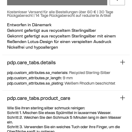
Kostenloser Versand für alle Bestellungen über 60 € | 30 Tage
Rückgaberecht | 14 Tage Rückgaberecht auf reduzierte Artikel
Entworfen in Dänemark
Gekonnt gefertigt aus recyceltem Sterlingsilber
Gekonnt gefertigt aus recyceltem Sterlingsilber mit einem
fließenden Lotus-Design für einen verspielten Ausdruck
Nickelfrei und hypoallergen
Großer Butterfly-Verschluss für einen luxuriösen Sitz
Einzeln oder als Paar erhältlich
pdp.care_tabs.details
pdp.custom_attributes.sa_materials
:
Recycled Sterling-Silber
pdp.custom_attributes.pr_length
:
9 mm
pdp.custom_attributes.sa_plating
:
Weißem Rhodium beschichtet
pdp.care_tabs.product_care
Wie Sie ihren sterling silber schmuck reinigen:
Schritt 1. Mischen Sie etwas Spülmittel in lauwarmes Wasser.
Schritt 2. Weichen Sie den Schmuck 5 Minuten lang in dem Wasser
ein.
Schritt 3. Verwenden Sie ein weiches Tuch oder Ihre Finger, um die
Oberfläche sanft zu polieren.