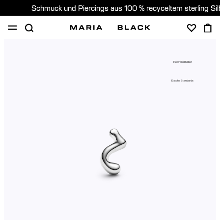
Schmuck und Piercings aus 100 % recyceltem sterling Si
SHOP
PIERCING
GESCHENKE
ÜBER
Recycled Silber
PIERCING BERATUNG
Etische Standards
Germany (Deutsch)