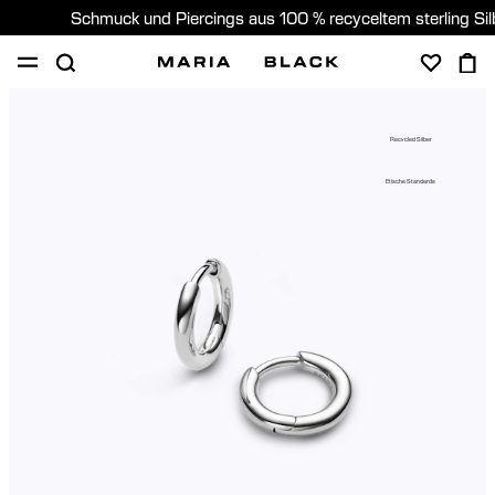
Schmuck und Piercings aus 100 % recyceltem sterling Si
SHOP
PIERCING
GESCHENKE
ÜBER
Recycled Silber
PIERCING BERATUNG
Etische Standards
Germany (Deutsch)