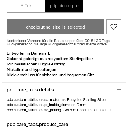
Stück
pdp.pieces.pair
checkout.no_size_is_selected
Kostenloser Versand für alle Bestellungen über 60 € | 30 Tage
Rückgaberecht | 14 Tage Rückgaberecht auf reduzierte Artikel
Entworfen in Dänemark
Gekonnt gefertigt aus recyceltem Sterlingsilber
Minimalistischer Huggie-Ohrring
Nickelfrei und hypoallergen
Klickverschluss für sicheren und bequemen Sitz
Ideal für Ear Stacks
Erhältlich einzeln oder als Paar
pdp.care_tabs.details
pdp.custom_attributes.sa_materials
:
Recycled Sterling-Silber
pdp.custom_attributes.pr_inside_diameter
:
6 mm
pdp.custom_attributes.sa_plating
:
Weißem Rhodium beschichtet
pdp.care_tabs.product_care