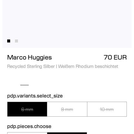
Marco Huggies
70 EUR
Recycled Sterling Silber
|
Weißem Rhodium beschichtet
pdp.variants.select_size
6 mm
8 mm
10 mm
pdp.pieces.choose