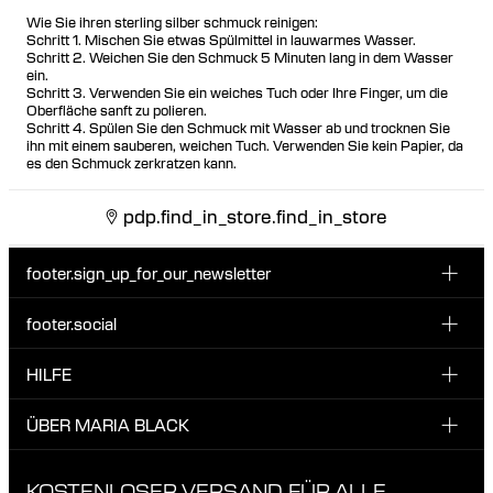
Wie Sie ihren sterling silber schmuck reinigen:
Schritt 1. Mischen Sie etwas Spülmittel in lauwarmes Wasser.
Schritt 2. Weichen Sie den Schmuck 5 Minuten lang in dem Wasser
ein.
Schritt 3. Verwenden Sie ein weiches Tuch oder Ihre Finger, um die
Oberfläche sanft zu polieren.
Schritt 4. Spülen Sie den Schmuck mit Wasser ab und trocknen Sie
ihn mit einem sauberen, weichen Tuch. Verwenden Sie kein Papier, da
es den Schmuck zerkratzen kann.
pdp.find_in_store.find_in_store
footer.sign_up_for_our_newsletter
footer.social
E-Mail hier eingeben
INSTAGRAM
HILFE
Melde dich für unseren Newsletter an und erhalte 10 %
FACEBOOK
Rabatt auf deine nächste Bestellung.
KUNDENSERVICE & KONTAKT
ÜBER MARIA BLACK
Ich habe die Datenschutzbestimmungen gelesen und bin damit
TIKTOK
LIEFERUNG
einverstanden.
ÜBER MARIA BLACK
KOSTENLOSER VERSAND FÜR ALLE