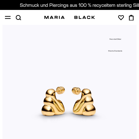
Schmuck und Piercings aus 100 % recyceltem sterling Si
SHOP
PIERCING
GESCHENKE
ÜBER
Recycled Silber
PIERCING BERATUNG
Etische Standards
Germany (Deutsch)