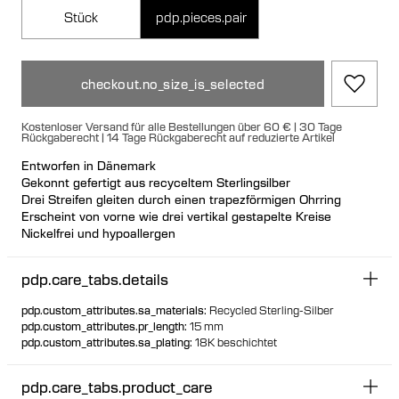
Stück
pdp.pieces.pair
checkout.no_size_is_selected
Kostenloser Versand für alle Bestellungen über 60 € | 30 Tage
Rückgaberecht | 14 Tage Rückgaberecht auf reduzierte Artikel
Entworfen in Dänemark
Gekonnt gefertigt aus recyceltem Sterlingsilber
Drei Streifen gleiten durch einen trapezförmigen Ohrring
Erscheint von vorne wie drei vertikal gestapelte Kreise
Nickelfrei und hypoallergen
Hohlgeformt für leichtes Tragen
Großes Signature-Rückenteil für sicheren und komfortablen
pdp.care_tabs.details
Sitz
Einzeln oder als Paar erhältlich
pdp.custom_attributes.sa_materials
:
Recycled Sterling-Silber
Entworfen, um aufrecht zu stehen, wenn nicht getragen
pdp.custom_attributes.pr_length
:
15 mm
pdp.custom_attributes.sa_plating
:
18K beschichtet
pdp.care_tabs.product_care