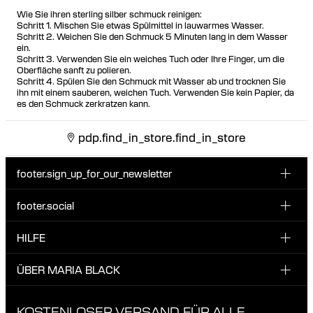
Wie Sie ihren sterling silber schmuck reinigen:
Schritt 1. Mischen Sie etwas Spülmittel in lauwarmes Wasser.
Schritt 2. Weichen Sie den Schmuck 5 Minuten lang in dem Wasser
ein.
Schritt 3. Verwenden Sie ein weiches Tuch oder Ihre Finger, um die
Oberfläche sanft zu polieren.
Schritt 4. Spülen Sie den Schmuck mit Wasser ab und trocknen Sie
ihn mit einem sauberen, weichen Tuch. Verwenden Sie kein Papier, da
es den Schmuck zerkratzen kann.
pdp.find_in_store.find_in_store
footer.sign_up_for_our_newsletter
footer.social
E-Mail hier eingeben
INSTAGRAM
HILFE
Melde dich für unseren Newsletter an und erhalte 10 %
FACEBOOK
Rabatt auf deine nächste Bestellung.
KUNDENSERVICE & KONTAKT
ÜBER MARIA BLACK
Ich habe die Datenschutzbestimmungen gelesen und bin damit
TIKTOK
LIEFERUNG
einverstanden.
ÜBER MARIA BLACK
KOSTENLOSER VERSAND FÜR ALLE