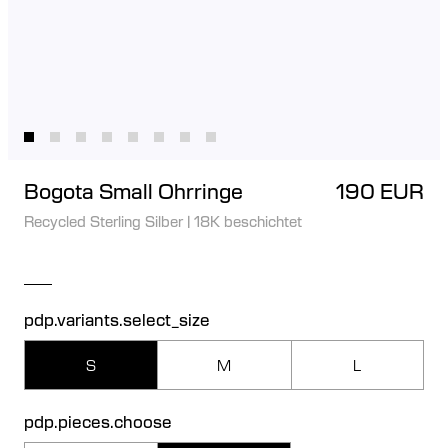
Bogota Small Ohrringe
190 EUR
Recycled Sterling Silber
|
18K beschichtet
pdp.variants.select_size
S
M
L
pdp.pieces.choose