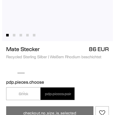
Mate Stecker
86 EUR
Recycled Sterling Silber
|
Weißem Rhodium beschichtet
pdp.pieces.choose
StŸck
pdp.pieces.pair
checkout.no_size_is_selected