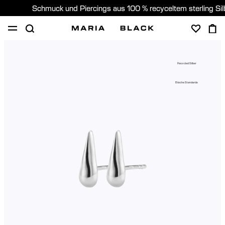
Schmuck und Piercings aus 100 % recyceltem sterling Si
SHOP
PIERCING
GESCHENKE
ÜBER
Recycled Silber
PIERCING BERATUNG
Etische Standards
Germany (Deutsch)