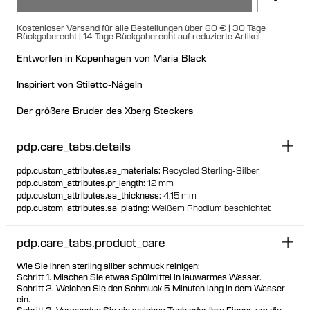
Kostenloser Versand für alle Bestellungen über 60 € | 30 Tage
Rückgaberecht | 14 Tage Rückgaberecht auf reduzierte Artikel
Entworfen in Kopenhagen von Maria Black
Inspiriert von Stiletto-Nägeln
Der größere Bruder des Xberg Steckers
Genau die richtige Größe für den Alltag
pdp.care_tabs.details
pdp.custom_attributes.sa_materials
:
Recycled Sterling-Silber
pdp.custom_attributes.pr_length
:
12 mm
pdp.custom_attributes.sa_thickness
:
4,15 mm
pdp.custom_attributes.sa_plating
:
Weißem Rhodium beschichtet
pdp.care_tabs.product_care
Wie Sie ihren sterling silber schmuck reinigen:
Schritt 1. Mischen Sie etwas Spülmittel in lauwarmes Wasser.
Schritt 2. Weichen Sie den Schmuck 5 Minuten lang in dem Wasser
ein.
Schritt 3. Verwenden Sie ein weiches Tuch oder Ihre Finger, um die