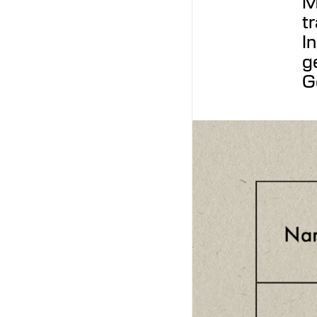
M
t
I
g
G