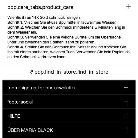
pdp.care_tabs.product_care
Wie Sie ihren 14K Gold schmuck reinigen:
Schritt 1. Mischen Sie etwas Spülmittel in lauwarmes Wasser.
Schritt 2. Weichen Sie den Schmuck mindestens 5 Minuten lang in
dem Wasser ein.
Schritt 3. Verwenden Sie eine weiche Bürste, um die Oberfläche,
unter und zwischen den Steinen, sanft zu polieren.
Schritt 4. Spülen Sie den Schmuck mit Wasser ab und trocknen Sie
ihn mit einem sauberen, weichen Tuch. Verwenden Sie kein Papier, da
es den Schmuck zerkratzen kann.
pdp.find_in_store.find_in_store
footer.sign_up_for_our_newsletter
footer.social
E-Mail hier eingeben
INSTAGRAM
HILFE
Melde dich für unseren Newsletter an und erhalte 10 %
FACEBOOK
Rabatt auf deine nächste Bestellung.
KUNDENSERVICE & KONTAKT
ÜBER MARIA BLACK
Ich habe die Datenschutzbestimmungen gelesen und bin damit
TIKTOK