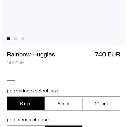
Rainbow Huggies
740 EUR
14K Gold
pdp.variants.select_size
6 mm
8 mm
10 mm
pdp.pieces.choose