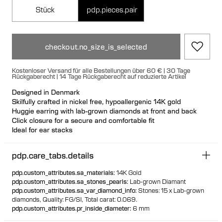
Stück
pdp.pieces.pair
checkout.no_size_is_selected
Kostenloser Versand für alle Bestellungen über 60 € | 30 Tage
Rückgaberecht | 14 Tage Rückgaberecht auf reduzierte Artikel
Designed in Denmark
Skilfully crafted in nickel free, hypoallergenic 14K gold
Huggie earring with lab-grown diamonds at front and back
Click closure for a secure and comfortable fit
Ideal for ear stacks
Available individually or as a pair
100% recycled gold
pdp.care_tabs.details
pdp.custom_attributes.sa_materials
:
14K Gold
pdp.custom_attributes.sa_stones_pearls
:
Lab-grown Diamant
pdp.custom_attributes.sa_var_diamond_info
:
Stones: 15 x Lab-grown
diamonds,
Quality: FG/SI,
Total carat: 0.069.
pdp.custom_attributes.pr_inside_diameter
:
6 mm