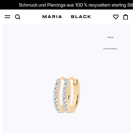
Schmuck und Piercings aus 100 % recyceltem sterling Si
SHOP
PIERCING
GESCHENKE
ÜBER
14K Gold
PIERCING BERATUNG
Etische Standards
Germany (Deutsch)