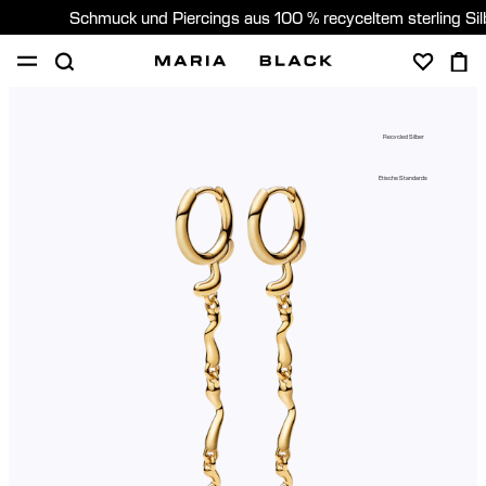
Schmuck und Piercings aus 100 % recyceltem sterling Si
SHOP
PIERCING
GESCHENKE
ÜBER
Recycled Silber
PIERCING BERATUNG
Etische Standards
Germany (Deutsch)