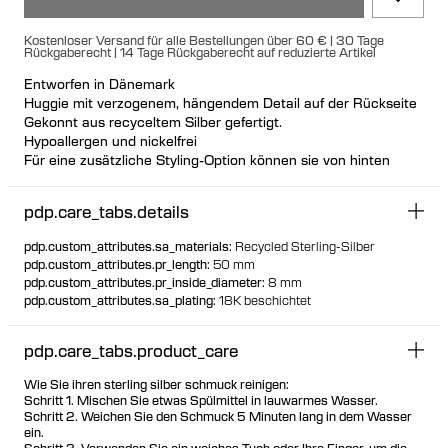
Kostenloser Versand für alle Bestellungen über 60 € | 30 Tage
Rückgaberecht | 14 Tage Rückgaberecht auf reduzierte Artikel
Entworfen in Dänemark
Huggie mit verzogenem, hängendem Detail auf der Rückseite
Gekonnt aus recyceltem Silber gefertigt.
Hypoallergen und nickelfrei
Für eine zusätzliche Styling-Option können sie von hinten
nach vorne getragen werden
Klickverschluss für eine sichere und stromlinienförmige
pdp.care_tabs.details
Passform
Einzeln oder als Paar erhältlich
pdp.custom_attributes.sa_materials
:
Recycled Sterling-Silber
pdp.custom_attributes.pr_length
:
50 mm
pdp.custom_attributes.pr_inside_diameter
:
8 mm
pdp.custom_attributes.sa_plating
:
18K beschichtet
pdp.care_tabs.product_care
Wie Sie ihren sterling silber schmuck reinigen:
Schritt 1. Mischen Sie etwas Spülmittel in lauwarmes Wasser.
Schritt 2. Weichen Sie den Schmuck 5 Minuten lang in dem Wasser
ein.
Schritt 3. Verwenden Sie ein weiches Tuch oder Ihre Finger, um die