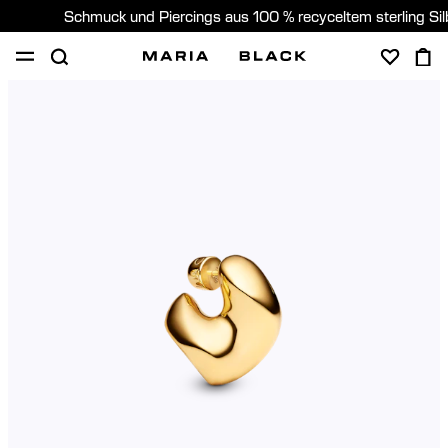
Schmuck und Piercings aus 100 % recyceltem sterling Si
SHOP
PIERCING
GESCHENKE
ÜBER
PIERCING BERATUNG
Germany (Deutsch)