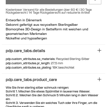
Kostenloser Versand für alle Bestellungen über 60 € | 30 Tage
Rückgaberecht | 14 Tage Rückgaberecht auf reduzierte Artikel
Entworfen in Dänemark
Gekonnt gefertigt aus recyceltem Sterlingsilber
Biomorphes 3D-Design in Sattelform mit weichen und
geometrischen Merkmalen
Nickelfrei und hypoallergen
Großer Bullet-Back-Verschluss für luxuriösen Tragekomfort
pdp.care_tabs.details
pdp.custom_attributes.sa_materials
:
Recycled Sterling-Silber
pdp.custom_attributes.pr_length
:
27,5 mm
pdp.custom_attributes.sa_plating
:
18K beschichtet
pdp.care_tabs.product_care
Wie Sie ihren sterling silber schmuck reinigen:
Schritt 1. Mischen Sie etwas Spülmittel in lauwarmes Wasser.
Schritt 2. Weichen Sie den Schmuck 5 Minuten lang in dem Wasser
ein.
Schritt 3. Verwenden Sie ein weiches Tuch oder Ihre Finger, um die
Oberfläche sanft zu polieren.