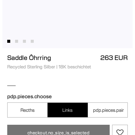
Saddle Ôhrring
263 EUR
Recycled Sterling Silber
|
18K beschichtet
pdp.pieces.choose
Recths
Links
pdp.pieces.pair
checkout.no_size_is_selected