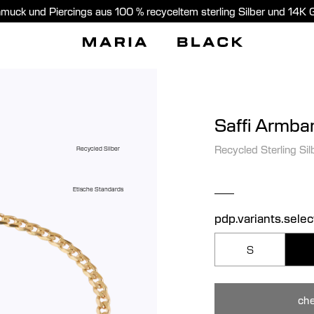
muck und Piercings aus 100 % recyceltem sterling Silber und 14K 
Saffi Armba
Recycled Sterling Sil
Recycled Silber
Etische Standards
pdp.variants.selec
S
che