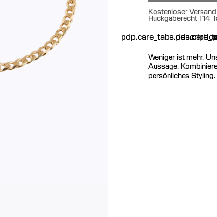
Kostenloser Versand 
Rückgaberecht | 14 T
pdp.care_tabs.descriptio
pdp.care_ta
p
Weniger ist mehr. Uns
Aussage. Kombiniere 
persönliches Styling.