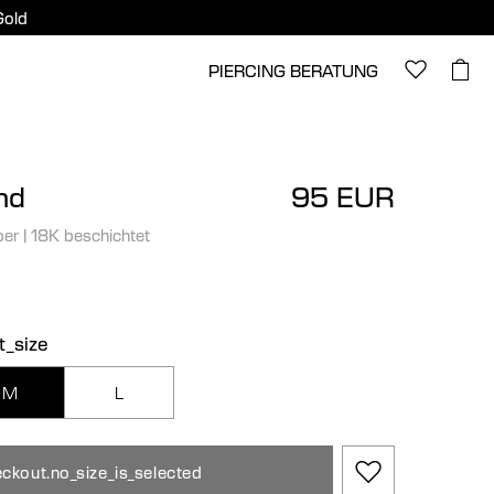
Gold
PIERCING BERATUNG
nd
95 EUR
ber
|
18K beschichtet
t_size
M
L
ckout.no_size_is_selected