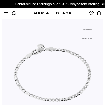
Schmuck und Piercings aus 100 % recyceltem sterling Si
SHOP
PIERCING
GESCHENKE
ÜBER
Recycled Silber
PIERCING BERATUNG
Etische Standards
Germany (Deutsch)