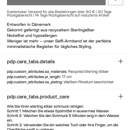
Kostenloser Versand für alle Bestellungen über 60 € | 30 Tage
Rückgaberecht | 14 Tage Rückgaberecht auf reduzierte Artikel
Entworfen in Dänemark
Gekonnt gefertigt aus recyceltem Sterlingsilber
Nickelfrei und hypoallergen
Weniger ist mehr – unser Saffi-Armband ist der perfekte
minimalistische Begleiter für tägliches Styling.
Die Länge beträgt 17 cm.
pdp.care_tabs.details
pdp.custom_attributes.sa_materials
:
Recycled Sterling-Silber
pdp.custom_attributes.pr_length
:
17 cm
pdp.custom_attributes.sa_plating
:
Weißem Rhodium beschichtet
pdp.care_tabs.product_care
Wie Sie ihren sterling silber schmuck reinigen:
Schritt 1. Mischen Sie etwas Spülmittel in lauwarmes Wasser.
Schritt 2. Weichen Sie den Schmuck 5 Minuten lang in dem Wasser
ein.
Schritt 3. Verwenden Sie ein weiches Tuch oder Ihre Finger, um die
Oberfläche sanft zu polieren.