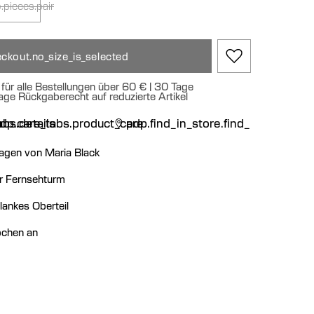
.pieces.pair
ckout.no_size_is_selected
für alle Bestellungen über 60 € | 30 Tage
age Rückgaberecht auf reduzierte Artikel
n
bs.details
dp.care_tabs.product_care
pdp.find_in_store.find_in_store
agen von Maria Black
er Fernsehturm
lankes Oberteil
pchen an