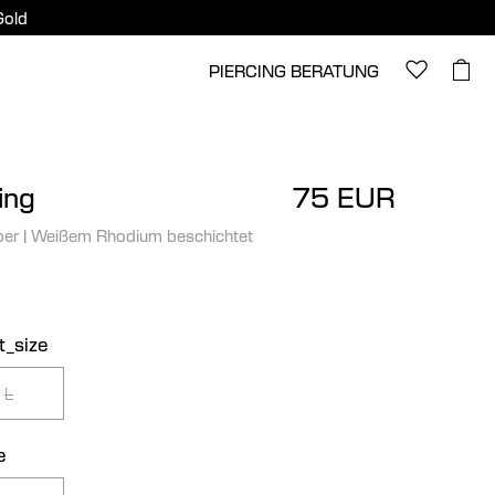
Gold
PIERCING BERATUNG
ing
75 EUR
ber
|
Weißem Rhodium beschichtet
t_size
L
e