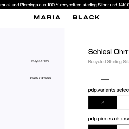
muck und Piercings aus 100 % recyceltem sterling Silber und 14K 
Schlesi Ohrr
Recycled Sterling Sil
Recycled Silber
Etische Standards
pdp.variants.selec
S
pdp.pieces.choos