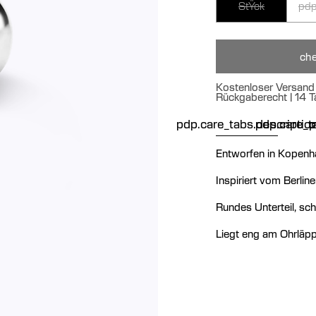
StŸck
pdp
che
Kostenloser Versand 
Rückgaberecht | 14 T
pdp.care_tabs.descriptio
pdp.care_ta
p
Entworfen in Kopenh
Inspiriert vom Berlin
Rundes Unterteil, sch
Liegt eng am Ohrläp