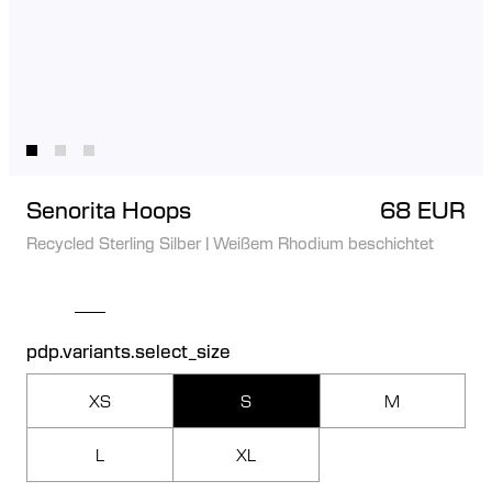
Senorita Hoops
68 EUR
Recycled Sterling Silber
|
Weißem Rhodium beschichtet
pdp.variants.select_size
XS
S
M
L
XL