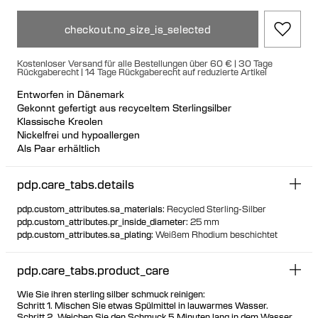
checkout.no_size_is_selected
Kostenloser Versand für alle Bestellungen über 60 € | 30 Tage
Rückgaberecht | 14 Tage Rückgaberecht auf reduzierte Artikel
Entworfen in Dänemark
Gekonnt gefertigt aus recyceltem Sterlingsilber
Klassische Kreolen
Nickelfrei und hypoallergen
Als Paar erhältlich
pdp.care_tabs.details
pdp.custom_attributes.sa_materials
:
Recycled Sterling-Silber
pdp.custom_attributes.pr_inside_diameter
:
25 mm
pdp.custom_attributes.sa_plating
:
Weißem Rhodium beschichtet
pdp.care_tabs.product_care
Wie Sie ihren sterling silber schmuck reinigen:
Schritt 1. Mischen Sie etwas Spülmittel in lauwarmes Wasser.
Schritt 2. Weichen Sie den Schmuck 5 Minuten lang in dem Wasser