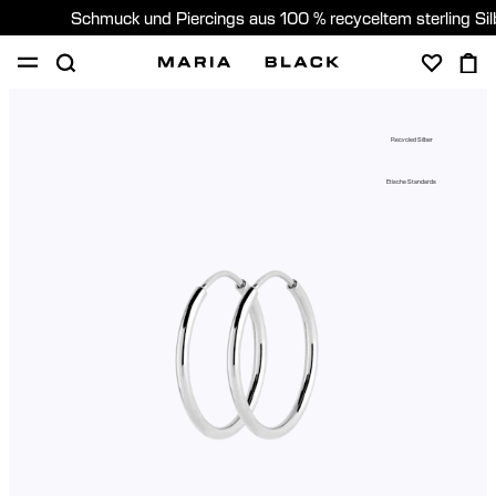
Schmuck und Piercings aus 100 % recyceltem sterling Si
SHOP
PIERCING
GESCHENKE
ÜBER
Recycled Silber
PIERCING BERATUNG
Etische Standards
Germany (Deutsch)