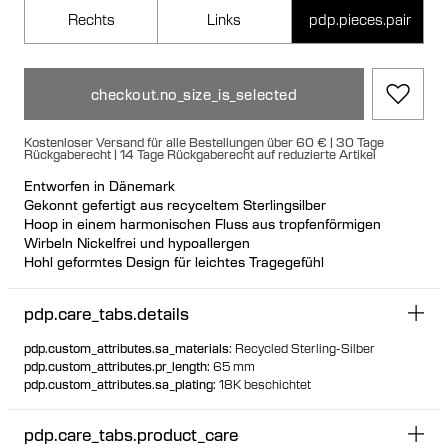
Rechts
Links
pdp.pieces.pair
checkout.no_size_is_selected
Kostenloser Versand für alle Bestellungen über 60 € | 30 Tage
Rückgaberecht | 14 Tage Rückgaberecht auf reduzierte Artikel
Entworfen in Dänemark
Gekonnt gefertigt aus recyceltem Sterlingsilber
Hoop in einem harmonischen Fluss aus tropfenförmigen
Wirbeln Nickelfrei und hypoallergen
Hohl geformtes Design für leichtes Tragegefühl
Großer Kugelverschluss für eine luxuriöse Passform
Erhältlich in linker und rechter Ausführung
pdp.care_tabs.details
Kann von hinten nach vorne gestylt werden
pdp.custom_attributes.sa_materials
:
Recycled Sterling-Silber
pdp.custom_attributes.pr_length
:
65 mm
pdp.custom_attributes.sa_plating
:
18K beschichtet
pdp.care_tabs.product_care