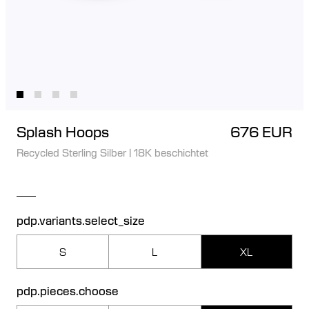
Splash Hoops
676 EUR
Recycled Sterling Silber
|
18K beschichtet
pdp.variants.select_size
S
L
XL
pdp.pieces.choose