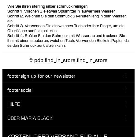
Wie Sie ihren sterling silber schmuck reinigen:
Schritt 1. Mischen Sie etwas Spülmittel in lauwarmes Wasser.
Schritt 2. Weichen Sie den Schmuck 5 Minuten lang in dem Wasser
ein.
Schritt 3. Verwenden Sie ein weiches Tuch oder Ihre Finger, um die
Oberfläche sanft zu polieren.
Schritt 4. Spülen Sie den Schmuck mit Wasser ab und trocknen Sie
ihn mit einem sauberen, weichen Tuch. Verwenden Sie kein Papier, da
es den Schmuck zerkratzen kann.
pdp.find_in_store.find_in_store
footer.sign_up_for_our_newsletter
footer.social
E-Mail hier eingeben
INSTAGRAM
HILFE
Melde dich für unseren Newsletter an und erhalte 10 %
FACEBOOK
Rabatt auf deine nächste Bestellung.
KUNDENSERVICE & KONTAKT
ÜBER MARIA BLACK
Ich habe die Datenschutzbestimmungen gelesen und bin damit
TIKTOK
LIEFERUNG
einverstanden.
ÜBER MARIA BLACK
KOSTENLOSER VERSAND FÜR ALLE