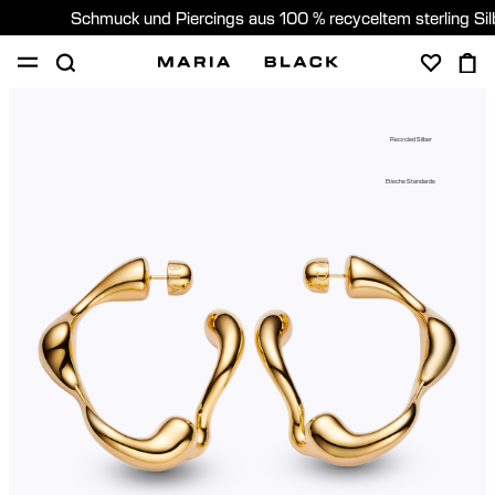
Schmuck und Piercings aus 100 % recyceltem sterling Si
SHOP
PIERCING
GESCHENKE
ÜBER
Recycled Silber
PIERCING BERATUNG
Etische Standards
Germany (Deutsch)