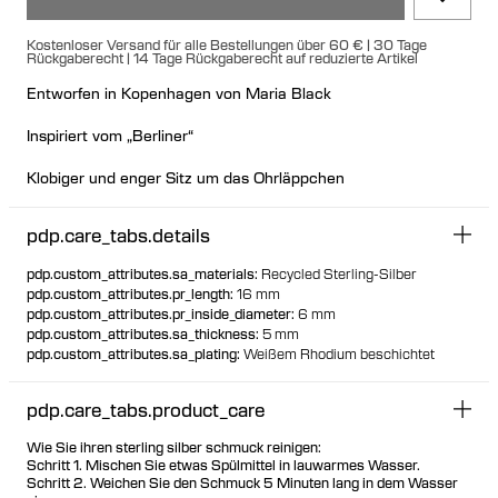
Kostenloser Versand für alle Bestellungen über 60 € | 30 Tage
Rückgaberecht | 14 Tage Rückgaberecht auf reduzierte Artikel
Entworfen in Kopenhagen von Maria Black
Inspiriert vom „Berliner“
Klobiger und enger Sitz um das Ohrläppchen
Perfekt für den Alltag
pdp.care_tabs.details
pdp.custom_attributes.sa_materials
:
Recycled Sterling-Silber
pdp.custom_attributes.pr_length
:
16 mm
pdp.custom_attributes.pr_inside_diameter
:
6 mm
pdp.custom_attributes.sa_thickness
:
5 mm
pdp.custom_attributes.sa_plating
:
Weißem Rhodium beschichtet
pdp.care_tabs.product_care
Wie Sie ihren sterling silber schmuck reinigen:
Schritt 1. Mischen Sie etwas Spülmittel in lauwarmes Wasser.
Schritt 2. Weichen Sie den Schmuck 5 Minuten lang in dem Wasser