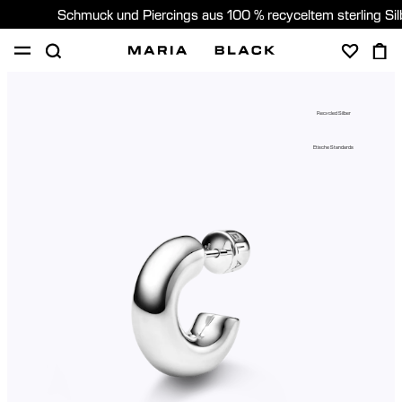
Schmuck und Piercings aus 100 % recyceltem sterling Si
SHOP
PIERCING
GESCHENKE
ÜBER
Recycled Silber
PIERCING BERATUNG
Etische Standards
Germany (Deutsch)