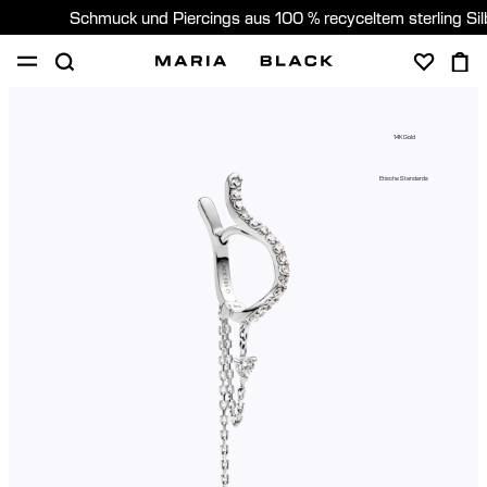
Schmuck und Piercings aus 100 % recyceltem sterling Si
SHOP
PIERCING
GESCHENKE
ÜBER
14K Gold
PIERCING BERATUNG
Etische Standards
Germany (Deutsch)