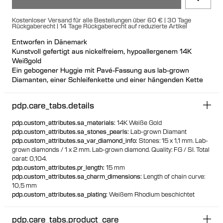
Kostenloser Versand für alle Bestellungen über 60 € | 30 Tage
Rückgaberecht | 14 Tage Rückgaberecht auf reduzierte Artikel
Entworfen in Dänemark
Kunstvoll gefertigt aus nickelfreiem, hypoallergenem 14K
Weißgold
Ein gebogener Huggie mit Pavé-Fassung aus lab-grown
Diamanten, einer Schleifenkette und einer hängenden Kette
Die Schleifenkette hält einen three-prong set lab-grown
Diamanten und die hängende Kette zeigt einen prong-set lab-
pdp.care_tabs.details
grown Diamanten am Ende
Das Design ist so konzipiert, dass sich die Kurve am Ohr
pdp.custom_attributes.sa_materials
:
14K Weiße Gold
hochzieht und das Design verlängert, ohne Länge
pdp.custom_attributes.sa_stones_pearls
:
Lab-grown Diamant
hinzuzufügen
pdp.custom_attributes.sa_var_diamond_info
:
Stones: 15 x 1,1 mm. Lab-
Tragen Sie es einzeln oder als Paar für perfekte Asymmetrie
grown diamonds / 1 x 2 mm. Lab-grown diamond. Quality: FG / SI. Total
Das Design kann nach Wunsch am linken oder rechten Ohr
carat: 0,104.
getragen werden
pdp.custom_attributes.pr_length
:
15 mm
Geeignet für lobe und Helix-Piercings
pdp.custom_attributes.sa_charm_dimensions
:
Length of chain curve:
Einzeln oder als Paar erhältlich
10,5 mm
Hergestellt aus 100% recyceltem Gold
pdp.custom_attributes.sa_plating
:
Weißem Rhodium beschichtet
pdp.care_tabs.product_care