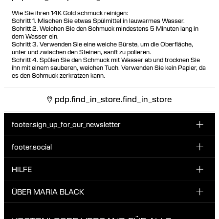
Wie Sie ihren 14K Gold schmuck reinigen:
Schritt 1. Mischen Sie etwas Spülmittel in lauwarmes Wasser.
Schritt 2. Weichen Sie den Schmuck mindestens 5 Minuten lang in
dem Wasser ein.
Schritt 3. Verwenden Sie eine weiche Bürste, um die Oberfläche,
unter und zwischen den Steinen, sanft zu polieren.
Schritt 4. Spülen Sie den Schmuck mit Wasser ab und trocknen Sie
ihn mit einem sauberen, weichen Tuch. Verwenden Sie kein Papier, da
es den Schmuck zerkratzen kann.
pdp.find_in_store.find_in_store
footer.sign_up_for_our_newsletter
footer.social
E-Mail hier eingeben
INSTAGRAM
HILFE
Melde dich für unseren Newsletter an und erhalte 10 %
FACEBOOK
Rabatt auf deine nächste Bestellung.
KUNDENSERVICE & KONTAKT
ÜBER MARIA BLACK
Ich habe die Datenschutzbestimmungen gelesen und bin damit
TIKTOK
LIEFERUNG
einverstanden.
ÜBER MARIA BLACK