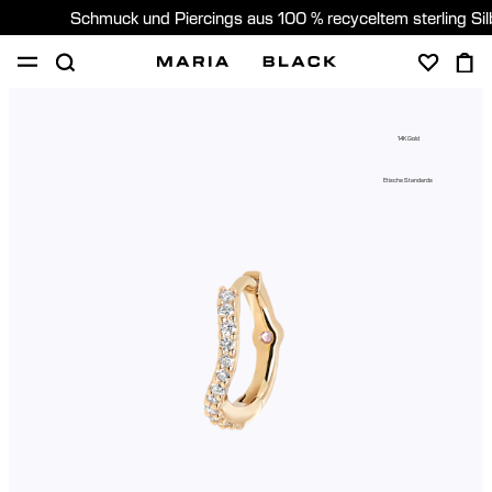
Schmuck und Piercings aus 100 % recyceltem sterling Si
SHOP
PIERCING
GESCHENKE
ÜBER
14K Gold
PIERCING BERATUNG
Etische Standards
Germany (Deutsch)