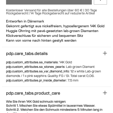
Kostenloser Versand für alle Bestellungen über 60 € | 30 Tage
Rückgaberecht | 14 Tage Rückgaberecht auf reduzierte Artikel
Entworfen in Dänemark
Gekonnt gefertigt aus nickelfreiem, hypoallergenem 14K Gold
Huggie Ohrring mit pavé-gesetzten lab-grown Diamanten
Klickverschluss für sicheren und bequemen Sitz
Kann von vorne nach hinten gestylt werden
Einzeln oder als Paar erhältlich
100% recyceltes Gold
pdp.care_tabs.details
pdp.custom_attributes.sa_materials
:
14K Gold
pdp.custom_attributes.sa_stones_pearls
:
Lab-grown Diamant
pdp.custom_attributes.sa_var_diamond_info
:
12 x white Lab-grown
diamonds / 1 x pink sapphire.
Quality: FG / SI.
Total carat 0,06.
pdp.custom_attributes.pr_inside_diameter
:
7,5 mm
pdp.care_tabs.product_care
Wie Sie ihren 14K Gold schmuck reinigen:
Schritt 1. Mischen Sie etwas Spülmittel in lauwarmes Wasser.
Schritt 2. Weichen Sie den Schmuck mindestens 5 Minuten lang in