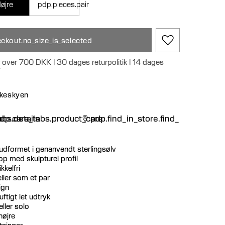
øjre
pdp.pieces.pair
ckout.no_size_is_selected
r over 700 DKK | 30 dages returpolitik | 14 dages
r
nskeskyen
n
bs.details
dp.care_tabs.product_care
pdp.find_in_store.find_in_store
udformet i genanvendt sterlingsølv
p med skulpturel profil
kkelfri
ller som et par
ign
ftigt let udtryk
eller solo
højre
tninger