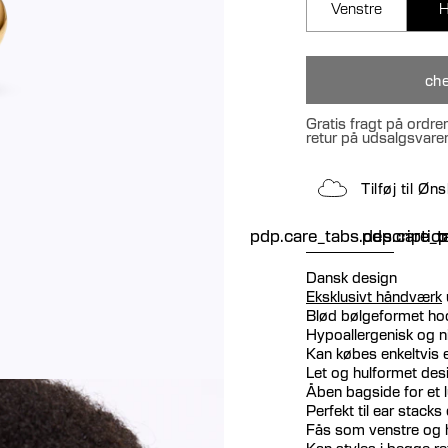
Venstre
H
che
Gratis fragt på ordre
retur på udsalgsvare
Tilføj til Ø
pdp.care_tabs.descriptio
pdp.care_ta
p
Dansk design
Eksklusivt håndværk
Blød bølgeformet hoo
Hypoallergenisk og ni
Kan købes enkeltvis e
Let og hulformet des
Åben bagside for et lu
Perfekt til ear stacks 
Fås som venstre og 
Kan styles i begge re