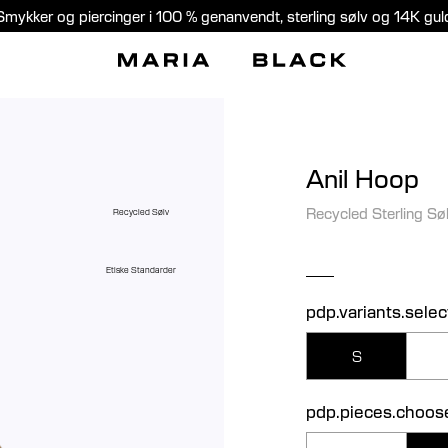
Smykker og piercinger i 100 % genanvendt, sterling sølv og 14K gul
Anil Hoop
Recycled Sterling Sø
Recycled Sølv
Etiske Standarder
pdp.variants.selec
S
pdp.pieces.choos