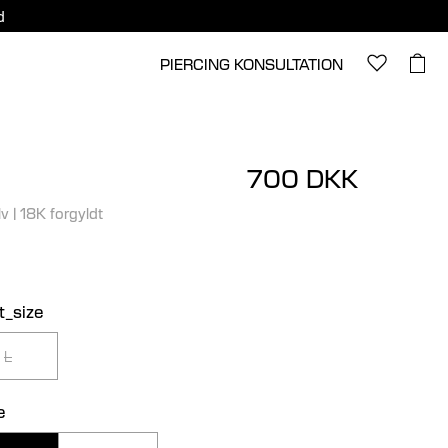
d
PIERCING KONSULTATION
700 DKK
lv
|
18K forgyldt
t_size
L
e