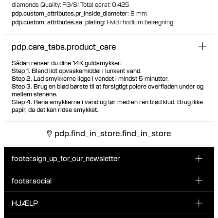
diamonds Quality: FG/SI Total carat: 0.425
pdp.custom_attributes.pr_inside_diameter
:
8 mm
pdp.custom_attributes.sa_plating
:
Hvid rhodium belægning
pdp.care_tabs.product_care
Sådan renser du dine 14K guldsmykker:
Step 1. Bland lidt opvaskemiddel i lunkent vand.
Step 2. Lad smykkerne ligge i vandet i mindst 5 minutter.
Step 3. Brug en blød børste til at forsigtigt polere overfladen under og
mellem stenene.
Step 4. Rens smykkerne i vand og tør med en ren blød klud. Brug ikke
papir, da det kan ridse smykket.
pdp.find_in_store.find_in_store
footer.sign_up_for_our_newsletter
footer.social
Indtast din email her
INSTAGRAM
HJÆLP
Tilmeld dig vores nyhedsbrev og vær den første til at blive
FACEBOOK