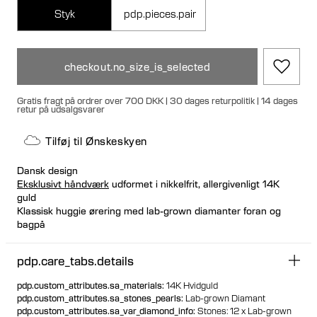
Styk
pdp.pieces.pair
checkout.no_size_is_selected
Gratis fragt på ordrer over 700 DKK | 30 dages returpolitik | 14 dages
retur på udsalgsvarer
Tilføj til Ønskeskyen
Dansk design
Eksklusivt håndværk
udformet i nikkelfrit, allergivenligt 14K
guld
Klassisk huggie ørering med lab-grown diamanter foran og
bagpå
Velegnet til at blive stylet med andre øreringe
Kliklukning for en tæt og sikker pasform
pdp.care_tabs.details
Kan købes enkeltvis eller som et par
100% genanvendt guld
pdp.custom_attributes.sa_materials
:
14K Hvidguld
pdp.custom_attributes.sa_stones_pearls
:
Lab-grown Diamant
pdp.custom_attributes.sa_var_diamond_info
:
Stones: 12 x Lab-grown