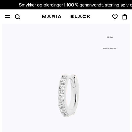
Smykker og piercinger i 100 % genanvendt, sterling sølv 
SHOP
GAVER
PIERCING
OM
14K Guld
PIERCING KONSULTATION
Etiske Standarder
Denmark (Dansk)