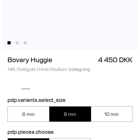
Bovary Huggie
4 450 DKK
14K Hvidguld
|
Hvid rhodium belægning
pdp.variants.select_size
6 mm
8 mm
10 mm
pdp.pieces.choose