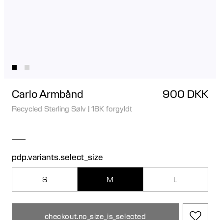
Carlo Armbånd
900 DKK
Recycled Sterling Sølv
|
18K forgyldt
pdp.variants.select_size
S
M
L
checkout.no_size_is_selected