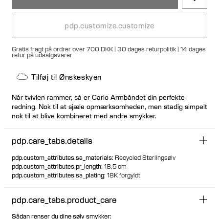
pdp.customize.customize
Gratis fragt på ordrer over 700 DKK | 30 dages returpolitik | 14 dages
retur på udsalgsvarer
Tilføj til Ønskeskyen
Når tvivlen rammer, så er Carlo Armbåndet din perfekte
redning. Nok til at sjæle opmærksomheden, men stadig simpelt
nok til at blive kombineret med andre smykker.
pdp.care_tabs.details
pdp.custom_attributes.sa_materials
:
Recycled Sterlingsølv
pdp.custom_attributes.pr_length
:
18,5 cm
pdp.custom_attributes.sa_plating
:
18K forgyldt
pdp.care_tabs.product_care
Sådan renser du dine sølv smykker: