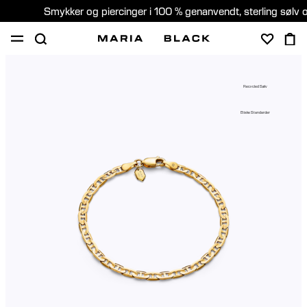
Smykker og piercinger i 100 % genanvendt, sterling sølv 
SHOP
GAVER
PIERCING
OM
Recycled Sølv
PIERCING KONSULTATION
Etiske Standarder
Denmark (Dansk)