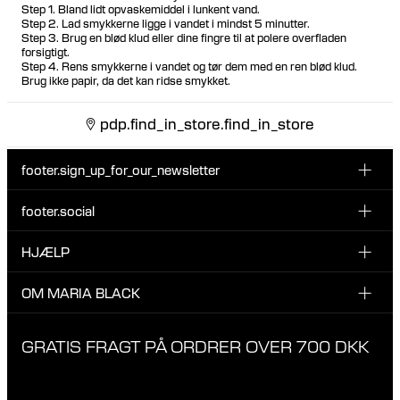
Step 1. Bland lidt opvaskemiddel i lunkent vand.
Step 2. Lad smykkerne ligge i vandet i mindst 5 minutter.
Step 3. Brug en blød klud eller dine fingre til at polere overfladen
forsigtigt.
Step 4. Rens smykkerne i vandet og tør dem med en ren blød klud.
Brug ikke papir, da det kan ridse smykket.
pdp.find_in_store.find_in_store
footer.sign_up_for_our_newsletter
footer.social
Indtast din email her
INSTAGRAM
HJÆLP
Tilmeld dig vores nyhedsbrev og vær den første til at blive
FACEBOOK
opdateret på nye drops, promotions og andre spændende
KUNDESERVICE & KONTAKT
OM MARIA BLACK
nyheder fra Maria Black.
TIKTOK
RETUR & OMBYTNING
Jeg har læst og accepterer privatlivspolitikken
OM MARIA BLACK
GRATIS FRAGT PÅ ORDRER OVER 700 DKK
LEVERING
ANSVAR & MATERIALER
FAQ
VORES BUTIKKER