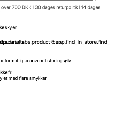
r over 700 DKK | 30 dages returpolitik | 14 dages
r
nskeskyen
n
bs.details
dp.care_tabs.product_care
pdp.find_in_store.find_in_store
udformet i genanvendt sterlingsølv
kkelfri
stylet med flere smykker