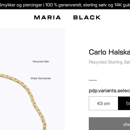
Smykker og piercinger i 100 % genanvendt, sterling sølv og 14K gul
Carlo Hals
Recycled Sterling Sø
Recycled Sølv
Etiske Standarder
pdp.variants.sele
43 cm
5
che