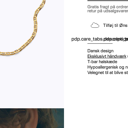
Gratis fragt på ordre
retur på udsalgsvare
Tilføj til Ø
pdp.care_tabs.descriptio
pdp.care_ta
p
Dansk design
Eksklusivt håndværk
T-bar halskæde
Hypoallergenisk og ni
Velegnet til at blive 