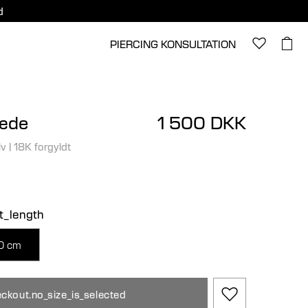
d
PIERCING KONSULTATION
kæde
1 500 DKK
lv
|
18K forgyldt
ct_length
0 cm
ckout.no_size_is_selected