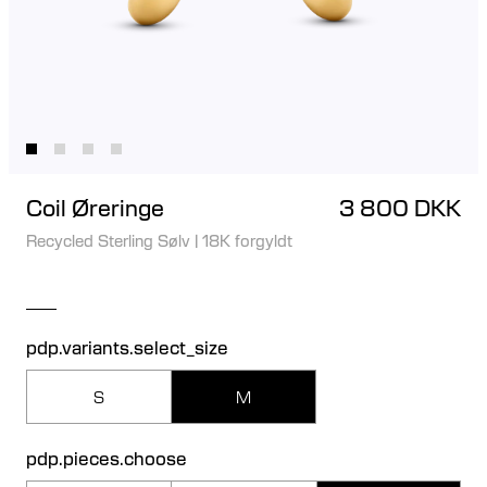
Coil Øreringe
3 800 DKK
Recycled Sterling Sølv
|
18K forgyldt
pdp.variants.select_size
S
M
pdp.pieces.choose