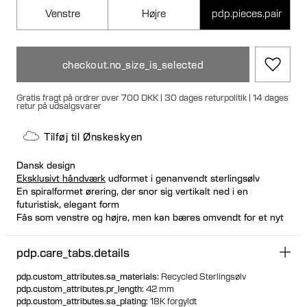
Venstre
Højre
pdp.pieces.pair
checkout.no_size_is_selected
Gratis fragt på ordrer over 700 DKK | 30 dages returpolitik | 14 dages
retur på udsalgsvarer
Tilføj til Ønskeskyen
Dansk design
Eksklusivt håndværk
udformet i genanvendt sterlingsølv
En spiralformet ørering, der snor sig vertikalt ned i en
futuristisk, elegant form
Fås som venstre og højre, men kan bæres omvendt for et nyt
look
Hypoallergenisk og nikkelfri
pdp.care_tabs.details
Let og hulformet design
Signatur bullet bagstopper for en luksuriøs pasform
pdp.custom_attributes.sa_materials
:
Recycled Sterlingsølv
pdp.custom_attributes.pr_length
:
42 mm
pdp.custom_attributes.sa_plating
:
18K forgyldt