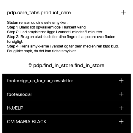
pdp.care_tabs.product_care
Sådan renser du dine sølv smykker:
Step 1. Bland lidt opvaskemiddel i lunkent vand.
Step 2. Lad smykkerne ligge i vandet i mindst 5 minutter.
Step 3. Brug en blød klud eller dine fingre til at polere overfladen
forsigtigt.
Step 4. Rens smykkerne i vandet og tør dem med en ren blød klud.
Brug ikke papir, da det kan ridse smykket.
pdp.find_in_store.find_in_store
footer.sign_up_for_our_newsletter
footer.social
Indtast din email her
INSTAGRAM
HJÆLP
Tilmeld dig vores nyhedsbrev og vær den første til at blive
FACEBOOK
opdateret på nye drops, promotions og andre spændende
KUNDESERVICE & KONTAKT
OM MARIA BLACK
nyheder fra Maria Black.
TIKTOK
RETUR & OMBYTNING
Jeg har læst og accepterer privatlivspolitikken