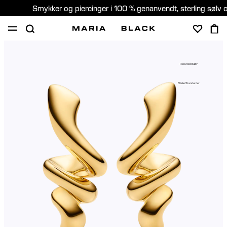
Smykker og piercinger i 100 % genanvendt, sterling sølv 
SHOP
GAVER
PIERCING
OM
Recycled Sølv
PIERCING KONSULTATION
Etiske Standarder
Denmark (Dansk)