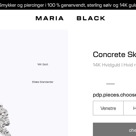
Smykker og piercinger i 100 % genanvendt, sterling sølv og 14K gul
Concrete Sk
14K Hvidguld
|
Hvid 
14K Guld
Etiske Standarder
pdp.pieces.choos
Venstre
H
che