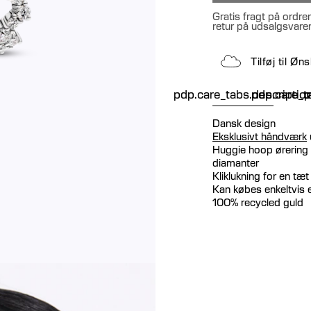
Gratis fragt på ordre
retur på udsalgsvare
Tilføj til Ø
pdp.care_tabs.descriptio
pdp.care_ta
p
Dansk design
Eksklusivt håndværk
Huggie hoop ørering 
diamanter
Kliklukning for en tæ
Kan købes enkeltvis e
100% recycled guld