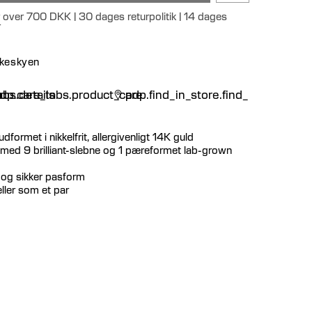
r over 700 DKK | 30 dages returpolitik | 14 dages
r
nskeskyen
n
bs.details
dp.care_tabs.product_care
pdp.find_in_store.find_in_store
udformet i nikkelfrit, allergivenligt 14K guld
med 9 brilliant-slebne og 1 pæreformet lab-grown
t og sikker pasform
ller som et par