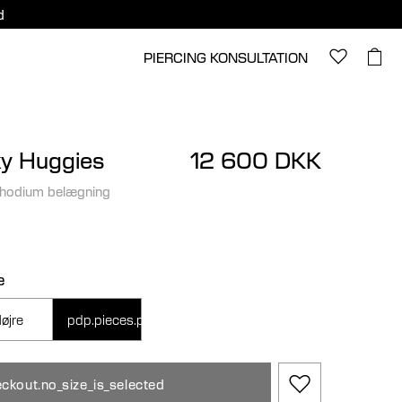
d
PIERCING KONSULTATION
y Huggies
12 600 DKK
rhodium belægning
e
øjre
pdp.pieces.pair
ckout.no_size_is_selected