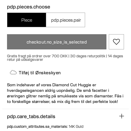
pdp.pieces.choose
Piece
pdp.pieces.pair
checkout.no_size_is_selected
Gratis fragt på ordrer over 700 DKK | 30 dages returpolitik | 14 dages
retur på udsalgsvarer
Tilføj til Ønskeskyen
Som indehaver af vores Diamond Cut Huggie er
hverdagselegancen aldrig uopnåelig. De små facetter i
øreringen glitrer nemlig på smukkeste vis som diamanter. Fås i
to forskellige størrelser, så mix dig frem til det perfekte look!
pdp.care_tabs.details
pdp.custom_attributes.sa_materials
:
14K Guld