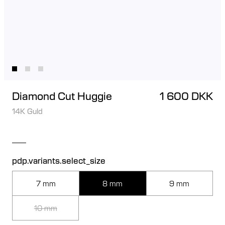
Diamond Cut Huggie
1 600 DKK
14K Guld
pdp.variants.select_size
7 mm
8 mm
9 mm
10 mm