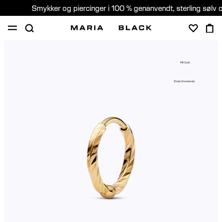
Smykker og piercinger i 100 % genanvendt, sterling sølv 
SHOP
GAVER
PIERCING
OM
14K Guld
PIERCING KONSULTATION
Etiske Standarder
Denmark (Dansk)