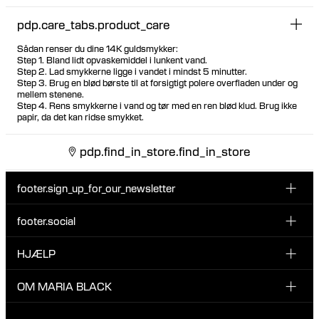
pdp.care_tabs.product_care
Sådan renser du dine 14K guldsmykker:
Step 1. Bland lidt opvaskemiddel i lunkent vand.
Step 2. Lad smykkerne ligge i vandet i mindst 5 minutter.
Step 3. Brug en blød børste til at forsigtigt polere overfladen under og
mellem stenene.
Step 4. Rens smykkerne i vand og tør med en ren blød klud. Brug ikke
papir, da det kan ridse smykket.
pdp.find_in_store.find_in_store
footer.sign_up_for_our_newsletter
footer.social
Indtast din email her
INSTAGRAM
HJÆLP
Tilmeld dig vores nyhedsbrev og vær den første til at blive
FACEBOOK
opdateret på nye drops, promotions og andre spændende
KUNDESERVICE & KONTAKT
OM MARIA BLACK
nyheder fra Maria Black.
TIKTOK
RETUR & OMBYTNING
Jeg har læst og accepterer privatlivspolitikken
OM MARIA BLACK