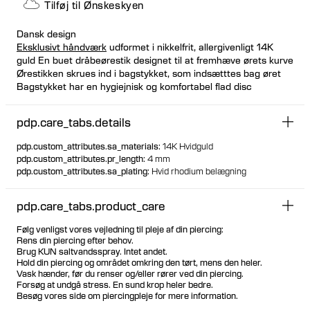
Tilføj til Ønskeskyen
Dansk design
Eksklusivt håndværk
udformet i nikkelfrit, allergivenligt 14K
guld En buet dråbeørestik designet til at fremhæve ørets kurve
Ørestikken skrues ind i bagstykket, som indsætttes bag øret
Bagstykket har en hygiejnisk og komfortabel flad disc
Besøg et af vores piercingstudier for at få piercet med dette
design
pdp.care_tabs.details
Velegnet til de fleste placeringer
Kan købes enkeltvis eller som et par
pdp.custom_attributes.sa_materials
:
14K Hvidguld
Designet kan bæres på både venstre og højre øre efter ønske
pdp.custom_attributes.pr_length
:
4 mm
100% genanvendt guld
pdp.custom_attributes.sa_plating
:
Hvid rhodium belægning
pdp.care_tabs.product_care
Følg venligst vores vejledning til pleje af din piercing:
Rens din piercing efter behov.
Brug KUN saltvandsspray. Intet andet.
Hold din piercing og området omkring den tørt, mens den heler.
Vask hænder, før du renser og/eller rører ved din piercing.
Forsøg at undgå stress. En sund krop heler bedre.
Besøg vores side om piercingpleje for mere information.