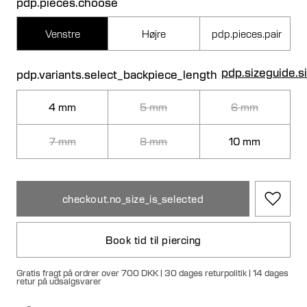
pdp.pieces.choose
Venstre
Højre
pdp.pieces.pair
pdp.sizeguide.s
pdp.variants.select_backpiece_length
4 mm
5 mm
6 mm
7 mm
8 mm
10 mm
checkout.no_size_is_selected
Book tid til piercing
Gratis fragt på ordrer over 700 DKK | 30 dages returpolitik | 14 dages
retur på udsalgsvarer