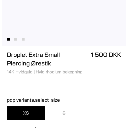
Droplet Extra Small
1 500 DKK
Piercing Ørestik
14K Hvidguld
|
Hvid rhodium belægning
pdp.variants.select_size
XS
S