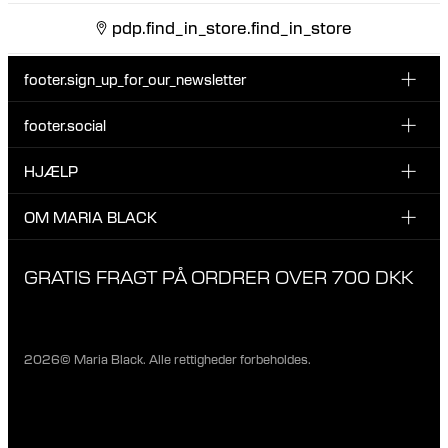
pdp.find_in_store.find_in_store
footer.sign_up_for_our_newsletter
footer.social
Indtast din email her
INSTAGRAM
HJÆLP
Tilmeld dig vores nyhedsbrev og vær den første til at blive
FACEBOOK
opdateret på nye drops, promotions og andre spændende
KUNDESERVICE & KONTAKT
OM MARIA BLACK
nyheder fra Maria Black.
TIKTOK
RETUR & OMBYTNING
Jeg har læst og accepterer privatlivspolitikken
OM MARIA BLACK
GRATIS FRAGT PÅ ORDRER OVER 700 DKK
LEVERING
ANSVAR & MATERIALER
FAQ
VORES BUTIKKER
PRIVATLIVSPOLITIK
2026© Maria Black. Alle rettigheder forbeholdes.
KARRIERE