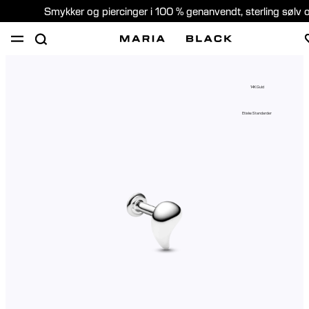
Smykker og piercinger i 100 % genanvendt, sterling sølv 
SHOP
GAVER
PIERCING
OM
14K Guld
PIERCING KONSULTATION
Etiske Standarder
Denmark (Dansk)