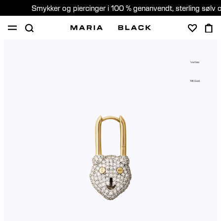
Smykker og piercinger i 100 % genanvendt, sterling sølv 
SHOP
GAVER
PIERCING
OM
Vertigo
PIERCING KONSULTATION
14K Guld
Denmark (Dansk)