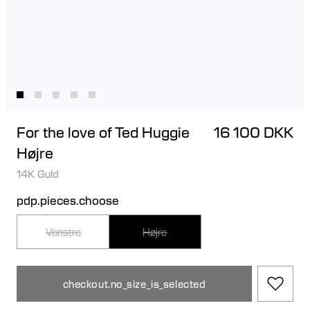
For the love of Ted Huggie
16 100 DKK
Højre
14K Guld
pdp.pieces.choose
Venstre
Højre
checkout.no_size_is_selected