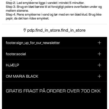
Step 2. Lad smykkerne ligge i vandet i mindst 5 minutter.
Step 3. Brug en blød børste til at forsigtigt polere overfladen under og
mellem stenene.
Step 4. Rens smykkerne i vand og tør med en ren blød klud. Brug ikke
papir, da det kan ridse smykket.
pdp.find_in_store.find_in_store
footer.sign_up_for_our_newsletter
footer.social
Indtast din email her
INSTAGRAM
HJÆLP
Tilmeld dig vores nyhedsbrev og vær den første til at blive
FACEBOOK
opdateret på nye drops, promotions og andre spændende
KUNDESERVICE & KONTAKT
OM MARIA BLACK
nyheder fra Maria Black.
TIKTOK
RETUR & OMBYTNING
Jeg har læst og accepterer privatlivspolitikken
OM MARIA BLACK
GRATIS FRAGT PÅ ORDRER OVER 700 DKK
LEVERING
ANSVAR & MATERIALER
FAQ
VORES BUTIKKER