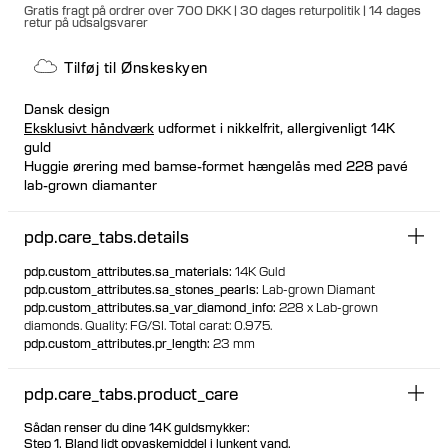
Gratis fragt på ordrer over 700 DKK | 30 dages returpolitik | 14 dages
retur på udsalgsvarer
Tilføj til Ønskeskyen
Dansk design
Eksklusivt håndværk
udformet i nikkelfrit, allergivenligt 14K
guld
Huggie ørering med bamse-formet hængelås med 228 pavé
lab-grown diamanter
Velegnet til at blive stylet med flere øreringe Kliklukning for en
tæt og sikker pasform
pdp.care_tabs.details
Kan købes enkeltvis eller som et par
70% genanvendt guld
pdp.custom_attributes.sa_materials
:
14K Guld
30% af alt guld kommer fra fairtrade
pdp.custom_attributes.sa_stones_pearls
:
Lab-grown Diamant
pdp.custom_attributes.sa_var_diamond_info
:
228 x Lab-grown
diamonds.
Quality: FG/SI.
Total carat: 0.975.
pdp.custom_attributes.pr_length
:
23 mm
pdp.care_tabs.product_care
Sådan renser du dine 14K guldsmykker:
Step 1. Bland lidt opvaskemiddel i lunkent vand.