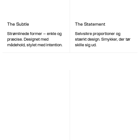
The Statement
The Subtle
Selvsikre proportioner og
Strømlinede former – enkle og
stærkt design. Smykker, der tør
præcise. Designet med
skille sig ud.
mådehold, stylet med intention.