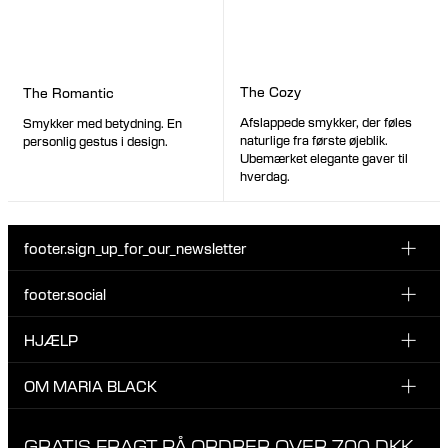
The Cozy
The Romantic
Afslappede smykker, der føles
Smykker med betydning. En
naturlige fra første øjeblik.
personlig gestus i design.
Ubemærket elegante gaver til
hverdag.
footer.sign_up_for_our_newsletter
footer.social
Indtast din email her
INSTAGRAM
HJÆLP
Tilmeld dig vores nyhedsbrev og vær den første til at blive
FACEBOOK
opdateret på nye drops, promotions og andre spændende
KUNDESERVICE & KONTAKT
OM MARIA BLACK
nyheder fra Maria Black.
TIKTOK
RETUR & OMBYTNING
Jeg har læst og accepterer privatlivspolitikken
OM MARIA BLACK
GRATIS FRAGT PÅ ORDRER OVER 700 DKK