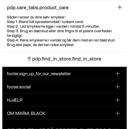
pdp.care_tabs.product_care
Sådan renser du dine sølv smykker:
Step 1. Bland lidt opvaskemiddel i lunkent vand.
Step 2. Lad smykkerne ligge i vandet i mindst 5 minutter.
Step 3. Brug en blød klud eller dine fingre til at polere overfladen
forsigtigt.
Step 4. Rens smykkerne i vandet og tør dem med en ren blød klud.
Brug ikke papir, da det kan ridse smykket.
pdp.find_in_store.find_in_store
footer.sign_up_for_our_newsletter
footer.social
Indtast din email her
INSTAGRAM
HJÆLP
Tilmeld dig vores nyhedsbrev og vær den første til at blive
FACEBOOK
opdateret på nye drops, promotions og andre spændende
KUNDESERVICE & KONTAKT
OM MARIA BLACK
nyheder fra Maria Black.
TIKTOK
RETUR & OMBYTNING
Jeg har læst og accepterer privatlivspolitikken
OM MARIA BLACK