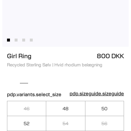
Girl Ring
800 DKK
Recycled Sterling Sølv
|
Hvid rhodium belægning
pdp.sizeguide.sizeguide
pdp.variants.select_size
46
48
50
52
54
56