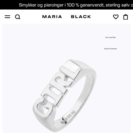
Smykker og piercinger i 100 % genanvendt, sterling sølv 
SHOP
GAVER
PIERCING
OM
Recycled Sølv
PIERCING KONSULTATION
Etiske Standarder
Denmark (Dansk)