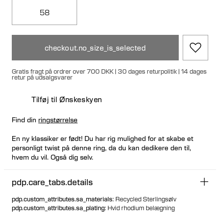
58
checkout.no_size_is_selected
Gratis fragt på ordrer over 700 DKK | 30 dages returpolitik | 14 dages
retur på udsalgsvarer
Tilføj til Ønskeskyen
Find din
ringstørrelse
En ny klassiker er født! Du har rig mulighed for at skabe et
personligt twist på denne ring, da du kan dedikere den til,
hvem du vil. Også dig selv.
pdp.care_tabs.details
pdp.custom_attributes.sa_materials
:
Recycled Sterlingsølv
pdp.custom_attributes.sa_plating
:
Hvid rhodium belægning