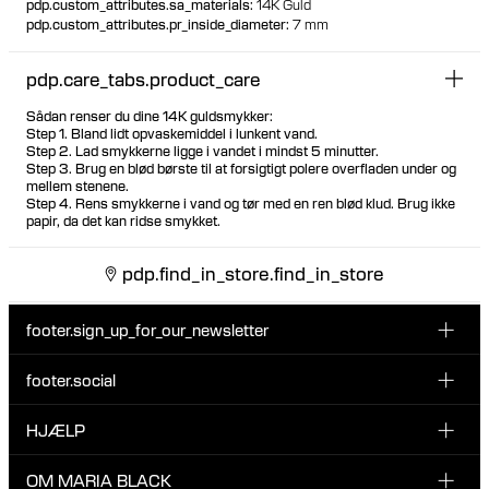
pdp.custom_attributes.sa_materials
:
14K Guld
pdp.custom_attributes.pr_inside_diameter
:
7 mm
pdp.care_tabs.product_care
Sådan renser du dine 14K guldsmykker:
Step 1. Bland lidt opvaskemiddel i lunkent vand.
Step 2. Lad smykkerne ligge i vandet i mindst 5 minutter.
Step 3. Brug en blød børste til at forsigtigt polere overfladen under og
mellem stenene.
Step 4. Rens smykkerne i vand og tør med en ren blød klud. Brug ikke
papir, da det kan ridse smykket.
pdp.find_in_store.find_in_store
footer.sign_up_for_our_newsletter
footer.social
Indtast din email her
INSTAGRAM
HJÆLP
Tilmeld dig vores nyhedsbrev og vær den første til at blive
FACEBOOK
opdateret på nye drops, promotions og andre spændende
KUNDESERVICE & KONTAKT
OM MARIA BLACK
nyheder fra Maria Black.