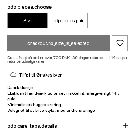
pdp.pieces.choose
Styk
pdp.pieces.pair
checkout.no_size_is_selected
Gratis fragt på ordrer over 700 DKK | 30 dages returpolitik | 14 dages
retur på udsalgsvarer
Tilføj til Ønskeskyen
Dansk design
Eksklusivt håndværk
udformet i nikkelfrit, allergivenligt 14K
guld
Minimalistisk huggie ørering
Velegnet til at blive stylet med andre øreringe
Kliklukning for en tæt og sikker pasform
Kan købes enkeltvis eller som et par
pdp.care_tabs.details
100% genanvendt guld