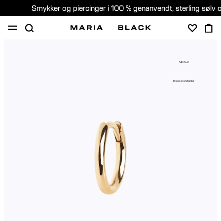
Smykker og piercinger i 100 % genanvendt, sterling sølv 
SHOP
GAVER
PIERCING
OM
14K Guld
PIERCING KONSULTATION
Etiske Standarder
Denmark (Dansk)