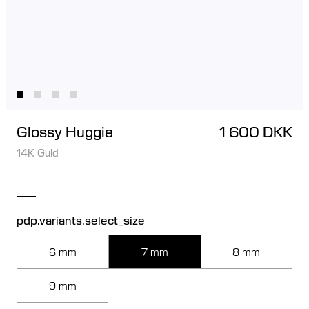
Glossy Huggie
1 600 DKK
14K Guld
pdp.variants.select_size
6 mm
7 mm
8 mm
9 mm