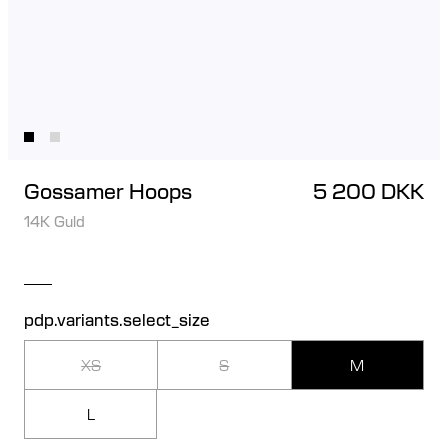
Gossamer Hoops
5 200 DKK
14K Guld
pdp.variants.select_size
XS
S
M
L