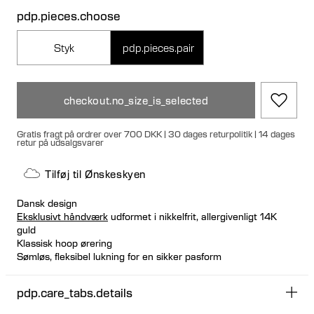
pdp.pieces.choose
Styk
pdp.pieces.pair
checkout.no_size_is_selected
Gratis fragt på ordrer over 700 DKK | 30 dages returpolitik | 14 dages
retur på udsalgsvarer
Tilføj til Ønskeskyen
Dansk design
Eksklusivt håndværk
udformet i nikkelfrit, allergivenligt 14K
guld
Klassisk hoop ørering
Sømløs, fleksibel lukning for en sikker pasform
Kan købes enkeltvis eller som et par
100% genanvendt guld
pdp.care_tabs.details