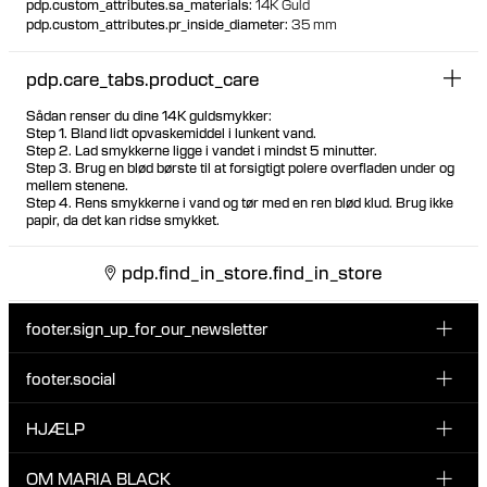
pdp.custom_attributes.sa_materials
:
14K Guld
pdp.custom_attributes.pr_inside_diameter
:
35 mm
pdp.care_tabs.product_care
Sådan renser du dine 14K guldsmykker:
Step 1. Bland lidt opvaskemiddel i lunkent vand.
Step 2. Lad smykkerne ligge i vandet i mindst 5 minutter.
Step 3. Brug en blød børste til at forsigtigt polere overfladen under og
mellem stenene.
Step 4. Rens smykkerne i vand og tør med en ren blød klud. Brug ikke
papir, da det kan ridse smykket.
pdp.find_in_store.find_in_store
footer.sign_up_for_our_newsletter
footer.social
Indtast din email her
INSTAGRAM
HJÆLP
Tilmeld dig vores nyhedsbrev og vær den første til at blive
FACEBOOK
opdateret på nye drops, promotions og andre spændende
KUNDESERVICE & KONTAKT
OM MARIA BLACK
nyheder fra Maria Black.