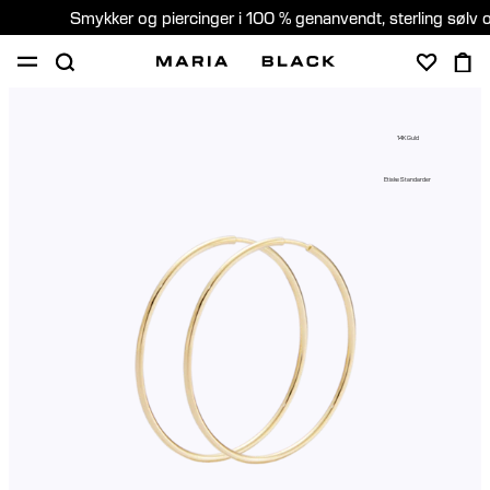
Smykker og piercinger i 100 % genanvendt, sterling sølv 
SHOP
GAVER
PIERCING
OM
14K Guld
PIERCING KONSULTATION
Etiske Standarder
Denmark (Dansk)