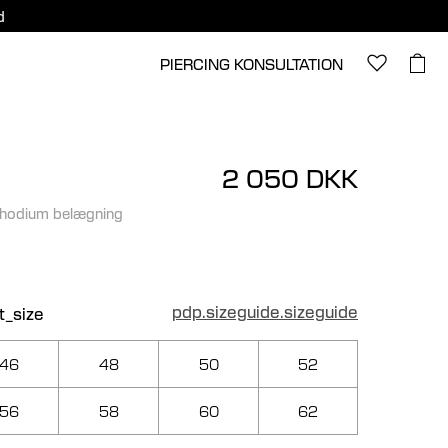
d
PIERCING KONSULTATION
2 050 DKK
rhodium belægning
pdp.sizeguide.sizeguide
t_size
46
48
50
52
56
58
60
62