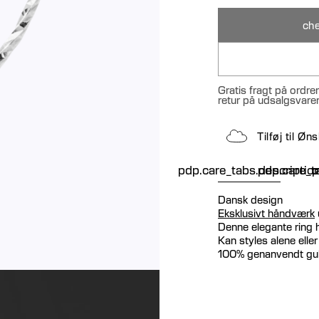
che
Gratis fragt på ordre
retur på udsalgsvare
Tilføj til Ø
pdp.care_tabs.descriptio
pdp.care_ta
p
Dansk design
Eksklusivt håndværk
Denne elegante ring h
Kan styles alene ell
100% genanvendt gu