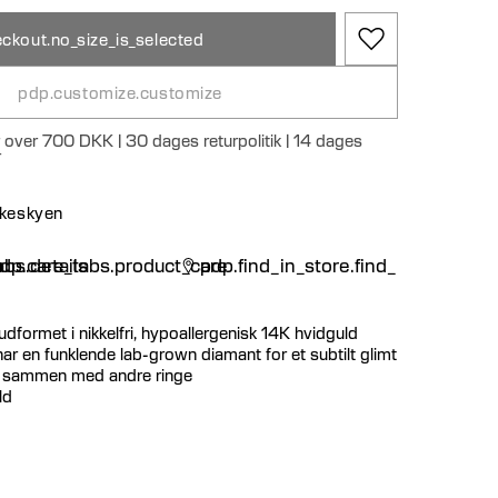
ckout.no_size_is_selected
pdp.customize.customize
r over 700 DKK | 30 dages returpolitik | 14 dages
r
nskeskyen
n
bs.details
dp.care_tabs.product_care
pdp.find_in_store.find_in_store
udformet i nikkelfri, hypoallergenisk 14K hvidguld
ar en funklende lab-grown diamant for et subtilt glimt
er sammen med andre ringe
ld