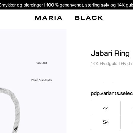
Smykker og piercinger i 100 % genanvendt, sterling sølv og 14K gul
Jabari Ring
14K Hvidguld
|
Hvid 
14K Guld
Etiske Standarder
pdp.variants.selec
44
54