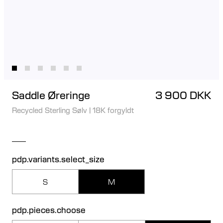
Saddle Øreringe
3 900 DKK
Recycled Sterling Sølv
|
18K forgyldt
pdp.variants.select_size
S
M
pdp.pieces.choose