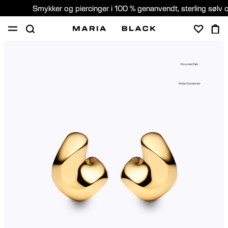
Smykker og piercinger i 100 % genanvendt, sterling sølv 
SHOP
GAVER
PIERCING
OM
Recycled Sølv
PIERCING KONSULTATION
Etiske Standarder
Denmark (Dansk)