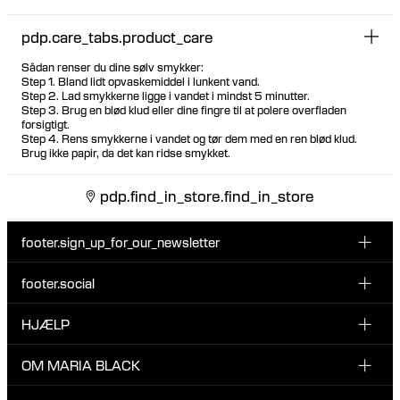
pdp.care_tabs.product_care
Sådan renser du dine sølv smykker:
Step 1. Bland lidt opvaskemiddel i lunkent vand.
Step 2. Lad smykkerne ligge i vandet i mindst 5 minutter.
Step 3. Brug en blød klud eller dine fingre til at polere overfladen
forsigtigt.
Step 4. Rens smykkerne i vandet og tør dem med en ren blød klud.
Brug ikke papir, da det kan ridse smykket.
pdp.find_in_store.find_in_store
footer.sign_up_for_our_newsletter
footer.social
Indtast din email her
INSTAGRAM
HJÆLP
Tilmeld dig vores nyhedsbrev og vær den første til at blive
FACEBOOK
opdateret på nye drops, promotions og andre spændende
KUNDESERVICE & KONTAKT
OM MARIA BLACK
nyheder fra Maria Black.
TIKTOK
RETUR & OMBYTNING
Jeg har læst og accepterer privatlivspolitikken