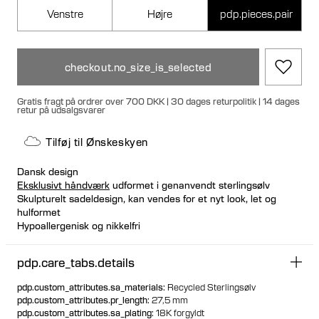
Venstre
Højre
pdp.pieces.pair
checkout.no_size_is_selected
Gratis fragt på ordrer over 700 DKK | 30 dages returpolitik | 14 dages
retur på udsalgsvarer
Tilføj til Ønskeskyen
Dansk design
Eksklusivt håndværk
udformet i genanvendt sterlingsølv
Skulpturelt sadeldesign, kan vendes for et nyt look, let og
hulformet
Hypoallergenisk og nikkelfri
Signatur bullet bagstopper for en luksuriøs pasform
pdp.care_tabs.details
pdp.custom_attributes.sa_materials
:
Recycled Sterlingsølv
pdp.custom_attributes.pr_length
:
27,5 mm
pdp.custom_attributes.sa_plating
:
18K forgyldt