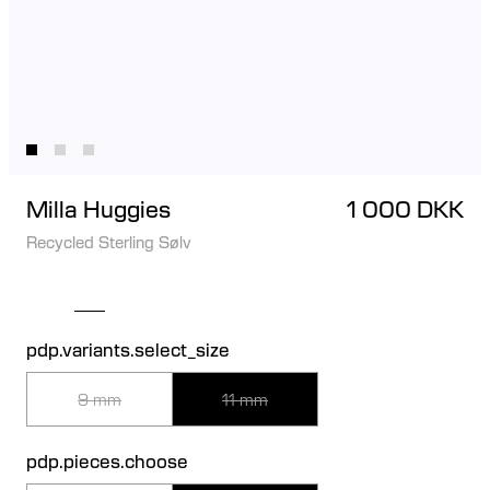
Milla Huggies
1 000 DKK
Recycled Sterling Sølv
pdp.variants.select_size
9 mm
11 mm
pdp.pieces.choose