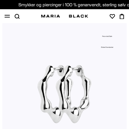
Smykker og piercinger i 100 % genanvendt, sterling sølv 
SHOP
GAVER
PIERCING
OM
Recycled Sølv
PIERCING KONSULTATION
Etiske Standarder
Denmark (Dansk)