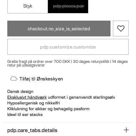
Styk
pdp.pieces.pair
checkout.no_size_is_selected
pdp.customize.customize
Gratis fragt på ordrer over 700 DKK | 30 dages returpolitik | 14 dages
retur på udsalgsvarer
Tilføj til Ønskeskyen
Dansk design
Eksklusivt håndværk
udformet i genanvendt sterlingsølv
Hypoallergenisk og nikkelfri
Kliklukning for sikker og behagelig pasform
Ideel til ear stacks
Kan købes enkeltvis eller som et par
pdp.care_tabs.details