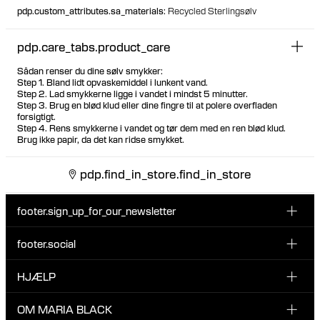
pdp.custom_attributes.sa_materials
:
Recycled Sterlingsølv
pdp.care_tabs.product_care
Sådan renser du dine sølv smykker:
Step 1. Bland lidt opvaskemiddel i lunkent vand.
Step 2. Lad smykkerne ligge i vandet i mindst 5 minutter.
Step 3. Brug en blød klud eller dine fingre til at polere overfladen
forsigtigt.
Step 4. Rens smykkerne i vandet og tør dem med en ren blød klud.
Brug ikke papir, da det kan ridse smykket.
pdp.find_in_store.find_in_store
footer.sign_up_for_our_newsletter
footer.social
Indtast din email her
INSTAGRAM
HJÆLP
Tilmeld dig vores nyhedsbrev og vær den første til at blive
FACEBOOK
opdateret på nye drops, promotions og andre spændende
KUNDESERVICE & KONTAKT
OM MARIA BLACK
nyheder fra Maria Black.