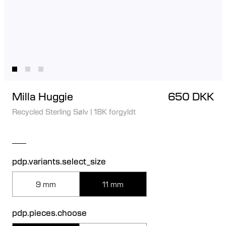
Milla Huggie
650 DKK
Recycled Sterling Sølv
|
18K forgyldt
pdp.variants.select_size
9 mm
11 mm
pdp.pieces.choose