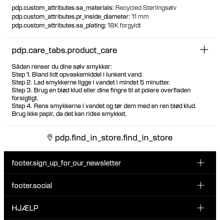
pdp.custom_attributes.sa_materials
:
Recycled Sterlingsølv
pdp.custom_attributes.pr_inside_diameter
:
11 mm
pdp.custom_attributes.sa_plating
:
18K forgyldt
pdp.care_tabs.product_care
Sådan renser du dine sølv smykker:
Step 1. Bland lidt opvaskemiddel i lunkent vand.
Step 2. Lad smykkerne ligge i vandet i mindst 5 minutter.
Step 3. Brug en blød klud eller dine fingre til at polere overfladen
forsigtigt.
Step 4. Rens smykkerne i vandet og tør dem med en ren blød klud.
Brug ikke papir, da det kan ridse smykket.
pdp.find_in_store.find_in_store
footer.sign_up_for_our_newsletter
footer.social
Indtast din email her
INSTAGRAM
HJÆLP
Tilmeld dig vores nyhedsbrev og vær den første til at blive