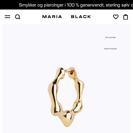
Smykker og piercinger i 100 % genanvendt, sterling sølv 
SHOP
GAVER
PIERCING
OM
Recycled Sølv
PIERCING KONSULTATION
Etiske Standarder
Denmark (Dansk)