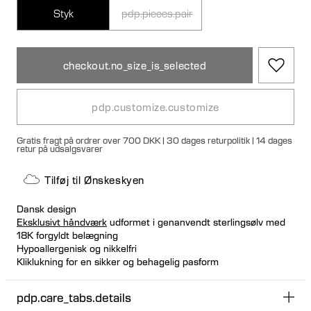
Styk
pdp.pieces.pair
checkout.no_size_is_selected
pdp.customize.customize
Gratis fragt på ordrer over 700 DKK | 30 dages returpolitik | 14 dages
retur på udsalgsvarer
Tilføj til Ønskeskyen
Dansk design
Eksklusivt håndværk
udformet i genanvendt sterlingsølv med
18K forgyldt belægning
Hypoallergenisk og nikkelfri
Kliklukning for en sikker og behagelig pasform
Ideel til øreringe-stacks
Kan købes enkeltvis eller som et par
pdp.care_tabs.details