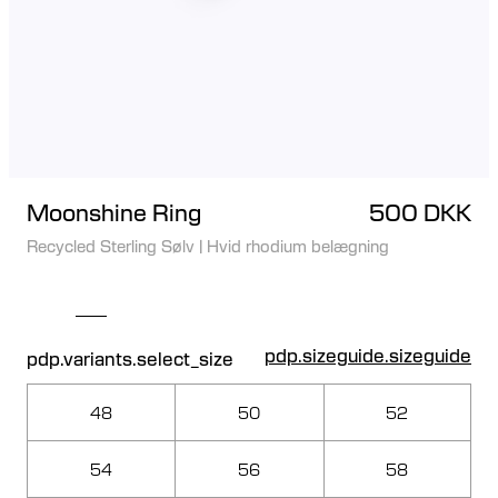
Moonshine Ring
500 DKK
Recycled Sterling Sølv
|
Hvid rhodium belægning
pdp.sizeguide.sizeguide
pdp.variants.select_size
48
50
52
54
56
58