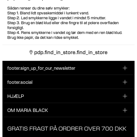
Sådan renser du dine sølv smykker:
Step 1. Bland lidt opvaskemiddel i lunkent vand.
Step 2. Lad smykkerne ligge i vandet i mindst 5 minutter.
Step 3. Brug en blød klud eller dine fingre til at polere overfladen
forsigtigt.
Step 4. Rens smykkerne i vandet og tør dem med en ren blød klud.
Brug ikke papir, da det kan ridse smykket.
pdp.find_in_store.find_in_store
footer.sign_up_for_our_newsletter
footer.social
Indtast din email her
INSTAGRAM
HJÆLP
Tilmeld dig vores nyhedsbrev og vær den første til at blive
FACEBOOK
opdateret på nye drops, promotions og andre spændende
KUNDESERVICE & KONTAKT
OM MARIA BLACK
nyheder fra Maria Black.
TIKTOK
RETUR & OMBYTNING
Jeg har læst og accepterer privatlivspolitikken
OM MARIA BLACK
GRATIS FRAGT PÅ ORDRER OVER 700 DKK
LEVERING
ANSVAR & MATERIALER