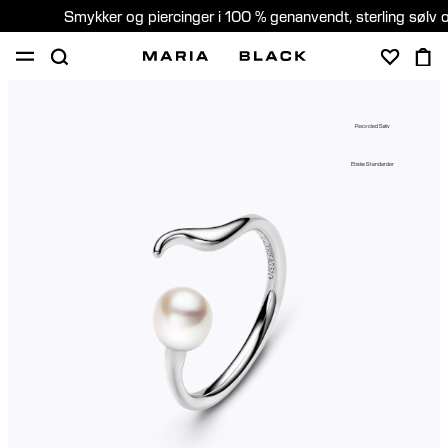
Smykker og piercinger i 100 % genanvendt, sterling sølv 
SHOP
GAVER
PIERCING
OM
Recycled Sølv
PIERCING KONSULTATION
Etiske Standarder
Denmark (Dansk)