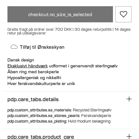
checkout.no_size_is_selected
Gratis fragt på ordrer over 700 DKK | 30 dages returpolitik | 14 dages
retur på udsalgsvarer
Tilføj til Ønskeskyen
Dansk design
Eksklusivt håndværk
udformet i genanvendt sterlingsølv
Åben ring med barokperle
Hypoallergenisk og nikkelfri
Hver ferskvandskulturperle er unik
pdp.care_tabs.details
pdp.custom_attributes.sa_materials
:
Recycled Sterlingsølv
pdp.custom_attributes.sa_stones_pearls
:
Ferskvandsperle
pdp.custom_attributes.sa_plating
:
Hvid rhodium belægning
pdp.care_tabs.product_care