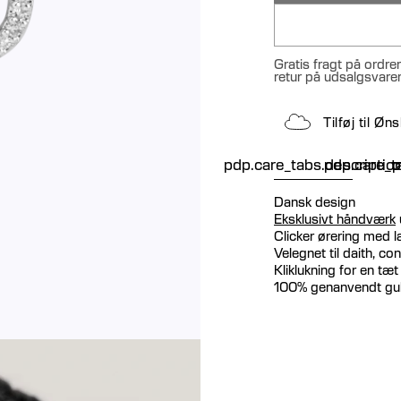
Gratis fragt på ordre
retur på udsalgsvare
Tilføj til Ø
pdp.care_tabs.descriptio
pdp.care_ta
p
Dansk design
Eksklusivt håndværk
Clicker ørering med 
Velegnet til daith, co
Kliklukning for en tæ
100% genanvendt gu