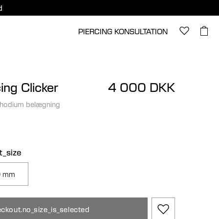
d
PIERCING KONSULTATION
ing Clicker
4 000 DKK
rhodium belægning
t_size
0 mm
ckout.no_size_is_selected