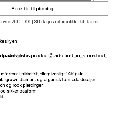
Book tid til piercing
r over 700 DKK | 30 dages returpolitik | 14 dages
r
nskeskyen
n
bs.details
dp.care_tabs.product_care
pdp.find_in_store.find_in_store
udformet i nikkelfrit, allergivenligt 14K guld
lab-grown diamant og organisk formede detaljer
nch og rook piercinger
t og sikker pasform
ld