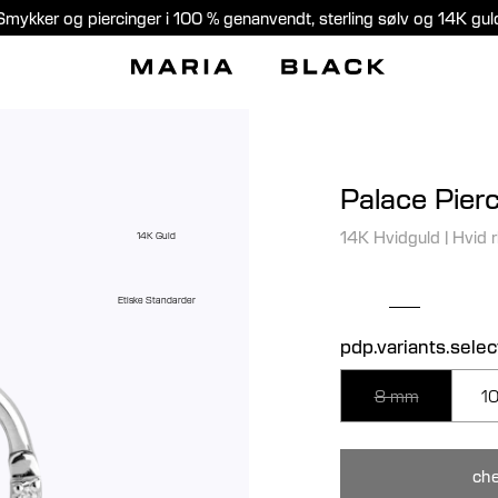
Smykker og piercinger i 100 % genanvendt, sterling sølv og 14K gul
Palace Pierc
14K Hvidguld
|
Hvid 
14K Guld
Etiske Standarder
pdp.variants.selec
8 mm
1
che