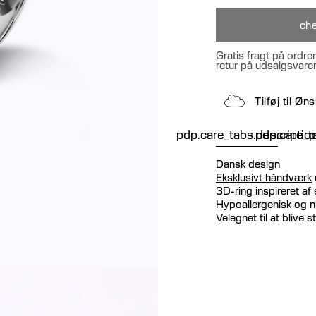
che
Gratis fragt på ordre
retur på udsalgsvare
Tilføj til Ø
pdp.care_tabs.descriptio
pdp.care_ta
p
Dansk design
Eksklusivt håndværk
3D-ring inspireret a
Hypoallergenisk og ni
Velegnet til at blive 