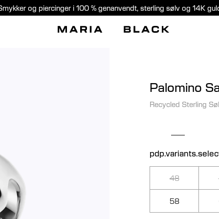
Smykker og piercinger i 100 % genanvendt, sterling sølv og 14K gul
Palomino Sa
Recycled Sterling Sø
pdp.variants.selec
48
58