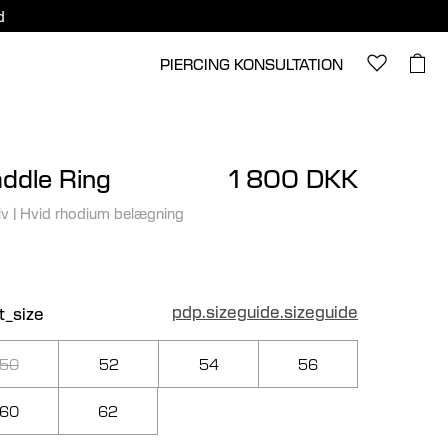
d
PIERCING KONSULTATION
ddle Ring
1 800 DKK
lv
|
Hvid rhodium belægning
pdp.sizeguide.sizeguide
t_size
50
52
54
56
60
62