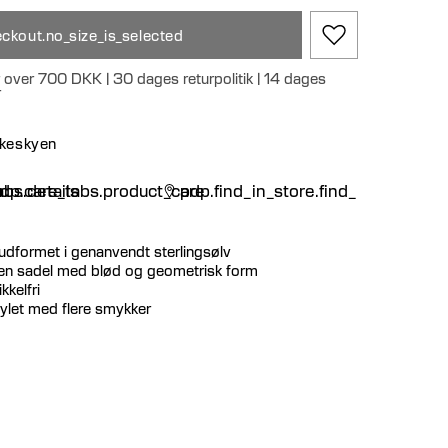
ckout.no_size_is_selected
r over 700 DKK | 30 dages returpolitik | 14 dages
r
nskeskyen
n
bs.details
dp.care_tabs.product_care
pdp.find_in_store.find_in_store
udformet i genanvendt sterlingsølv
f en sadel med blød og geometrisk form
kkelfri
stylet med flere smykker