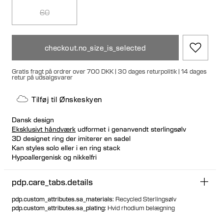
60
checkout.no_size_is_selected
Gratis fragt på ordrer over 700 DKK | 30 dages returpolitik | 14 dages
retur på udsalgsvarer
Tilføj til Ønskeskyen
Dansk design
Eksklusivt håndværk
udformet i genanvendt sterlingsølv
3D designet ring der imiterer en sadel
Kan styles solo eller i en ring stack
Hypoallergenisk og nikkelfri
pdp.care_tabs.details
pdp.custom_attributes.sa_materials
:
Recycled Sterlingsølv
pdp.custom_attributes.sa_plating
:
Hvid rhodium belægning