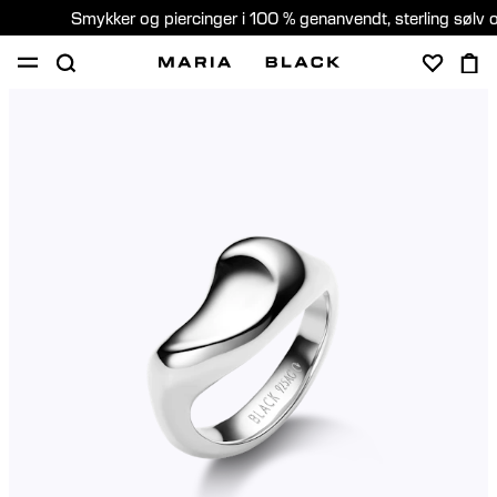
Smykker og piercinger i 100 % genanvendt, sterling sølv 
SHOP
GAVER
PIERCING
OM
PIERCING KONSULTATION
Denmark (Dansk)