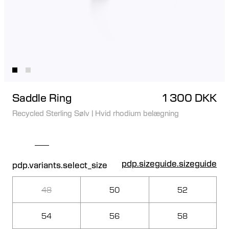
Saddle Ring
1 300 DKK
Recycled Sterling Sølv
|
Hvid rhodium belægning
pdp.sizeguide.sizeguide
pdp.variants.select_size
48
50
52
54
56
58