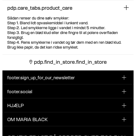
pdp.care_tabs.product_care
Sådan renser du dine sølv smykker:
Step 1. Bland lidt opvaskemiddel i lunkent vand.
Step 2. Lad smykkerne ligge i vandet i mindst 5 minutter.
Step 3. Brug en blød klud eller dine fingre til at polere overfladen
forsigtigt.
Step 4. Rens smykkerne i vandet og tør dem med en ren blød klud.
Brug ikke papir, da det kan ridse smykket.
pdp.find_in_store.find_in_store
footer.sign_up_for_our_newsletter
footer.social
Indtast din email her
INSTAGRAM
HJÆLP
Tilmeld dig vores nyhedsbrev og vær den første til at blive
FACEBOOK
opdateret på nye drops, promotions og andre spændende
KUNDESERVICE & KONTAKT
OM MARIA BLACK
nyheder fra Maria Black.
TIKTOK
RETUR & OMBYTNING
Jeg har læst og accepterer privatlivspolitikken
OM MARIA BLACK