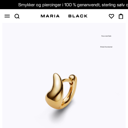
Smykker og piercinger i 100 % genanvendt, sterling sølv 
SHOP
GAVER
PIERCING
OM
Recycled Sølv
PIERCING KONSULTATION
Etiske Standarder
Denmark (Dansk)