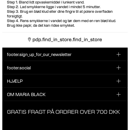
Step 1. Bland lidt opvaskemiddel i lunkent vand.
Step 2. Lad smykkerne ligge i vandet i mindst 5 minutter.
Step 3. Brug en blød klud eller dine fingre til at polere overfladen
forsigtigt.
Step 4. Rens smykkerne i vandet og tør dem med en ren blød klud.
Brug ikke papir, da det kan ridse smykket.
pdp.find_in_store.find_in_store
footer.sign_up_for_our_newsletter
footer.social
Indtast din email her
INSTAGRAM
HJÆLP
Tilmeld dig vores nyhedsbrev og vær den første til at blive
FACEBOOK
opdateret på nye drops, promotions og andre spændende
KUNDESERVICE & KONTAKT
OM MARIA BLACK
nyheder fra Maria Black.
TIKTOK
RETUR & OMBYTNING
Jeg har læst og accepterer privatlivspolitikken
OM MARIA BLACK
GRATIS FRAGT PÅ ORDRER OVER 700 DKK
LEVERING
ANSVAR & MATERIALER
FAQ
VORES BUTIKKER