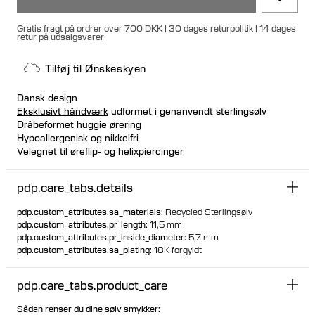
Gratis fragt på ordrer over 700 DKK | 30 dages returpolitik | 14 dages
retur på udsalgsvarer
Tilføj til Ønskeskyen
Dansk design
Eksklusivt håndværk
udformet i genanvendt sterlingsølv
Dråbeformet huggie ørering
Hypoallergenisk og nikkelfri
Velegnet til øreflip- og helixpiercinger
Kan styles i højre eller venstre øre
pdp.care_tabs.details
pdp.custom_attributes.sa_materials
:
Recycled Sterlingsølv
pdp.custom_attributes.pr_length
:
11,5 mm
pdp.custom_attributes.pr_inside_diameter
:
5,7 mm
pdp.custom_attributes.sa_plating
:
18K forgyldt
pdp.care_tabs.product_care
Sådan renser du dine sølv smykker: