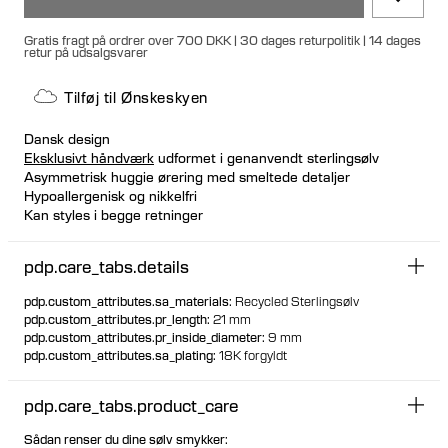
Gratis fragt på ordrer over 700 DKK | 30 dages returpolitik | 14 dages
retur på udsalgsvarer
Tilføj til Ønskeskyen
Dansk design
Eksklusivt håndværk
udformet i genanvendt sterlingsølv
Asymmetrisk huggie ørering med smeltede detaljer
Hypoallergenisk og nikkelfri
Kan styles i begge retninger
Kan købes enkeltvis eller som et par
pdp.care_tabs.details
pdp.custom_attributes.sa_materials
:
Recycled Sterlingsølv
pdp.custom_attributes.pr_length
:
21 mm
pdp.custom_attributes.pr_inside_diameter
:
9 mm
pdp.custom_attributes.sa_plating
:
18K forgyldt
pdp.care_tabs.product_care
Sådan renser du dine sølv smykker: