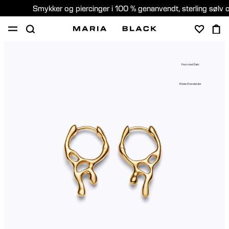
Smykker og piercinger i 100 % genanvendt, sterling sølv 
SHOP
GAVER
PIERCING
OM
Recycled Sølv
PIERCING KONSULTATION
Etiske Standarder
Denmark (Dansk)