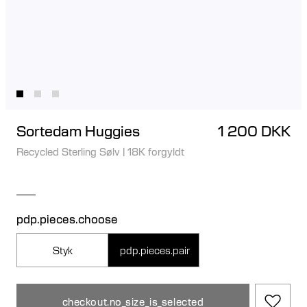
Sortedam Huggies
1 200 DKK
Recycled Sterling Sølv
|
18K forgyldt
pdp.pieces.choose
Styk
pdp.pieces.pair
checkout.no_size_is_selected