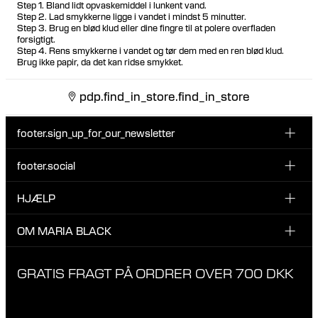
Step 1. Bland lidt opvaskemiddel i lunkent vand.
Step 2. Lad smykkerne ligge i vandet i mindst 5 minutter.
Step 3. Brug en blød klud eller dine fingre til at polere overfladen
forsigtigt.
Step 4. Rens smykkerne i vandet og tør dem med en ren blød klud.
Brug ikke papir, da det kan ridse smykket.
pdp.find_in_store.find_in_store
footer.sign_up_for_our_newsletter
footer.social
Indtast din email her
INSTAGRAM
HJÆLP
Tilmeld dig vores nyhedsbrev og vær den første til at blive
FACEBOOK
opdateret på nye drops, promotions og andre spændende
KUNDESERVICE & KONTAKT
OM MARIA BLACK
nyheder fra Maria Black.
TIKTOK
RETUR & OMBYTNING
Jeg har læst og accepterer privatlivspolitikken
OM MARIA BLACK
GRATIS FRAGT PÅ ORDRER OVER 700 DKK
LEVERING
ANSVAR & MATERIALER
FAQ
VORES BUTIKKER