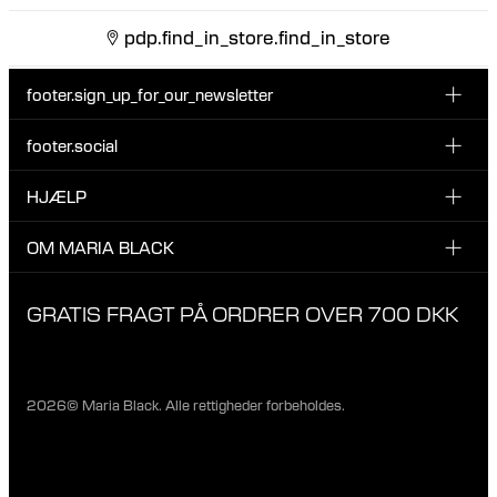
pdp.find_in_store.find_in_store
footer.sign_up_for_our_newsletter
footer.social
Indtast din email her
INSTAGRAM
HJÆLP
Tilmeld dig vores nyhedsbrev og vær den første til at blive
FACEBOOK
opdateret på nye drops, promotions og andre spændende
KUNDESERVICE & KONTAKT
OM MARIA BLACK
nyheder fra Maria Black.
TIKTOK
RETUR & OMBYTNING
Jeg har læst og accepterer privatlivspolitikken
OM MARIA BLACK
GRATIS FRAGT PÅ ORDRER OVER 700 DKK
LEVERING
ANSVAR & MATERIALER
FAQ
VORES BUTIKKER
PRIVATLIVSPOLITIK
2026© Maria Black. Alle rettigheder forbeholdes.
KARRIERE