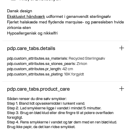
Dansk design
Eksklusivt håndværk
udformet i genanvendt sterlingsølv
Fjerlet halskæde med flydende marquise- og pæresleben hvide
zirkonia-sten
Hypoallergenisk og nikkelfri
Ideel til lagdeling med andre halskæder
Justerbar længde
pdp.care_tabs.details
Længden er 42 cm
pdp.custom_attributes.sa_materials
:
Recycled Sterlingsølv
pdp.custom_attributes.sa_stones_pearls
:
Zirkon
pdp.custom_attributes.pr_length
:
42 cm
pdp.custom_attributes.sa_plating
:
18K forgyldt
pdp.care_tabs.product_care
Sådan renser du dine sølv smykker:
Step 1. Bland lidt opvaskemiddel i lunkent vand.
Step 2. Lad smykkerne ligge i vandet i mindst 5 minutter.
Step 3. Brug en blød klud eller dine fingre til at polere overfladen
forsigtigt.
Step 4. Rens smykkerne i vandet og tør dem med en ren blød klud.
Brug ikke papir, da det kan ridse smykket.