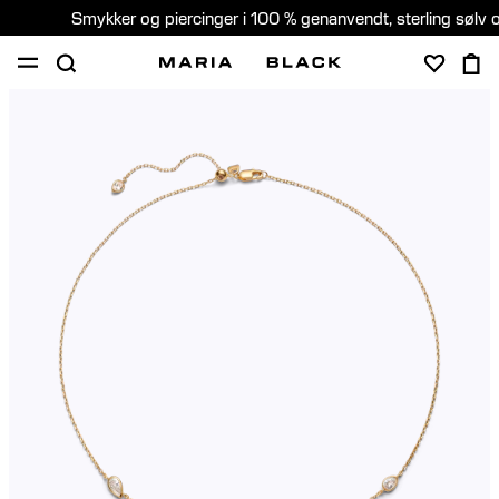
Smykker og piercinger i 100 % genanvendt, sterling sølv 
SHOP
GAVER
PIERCING
OM
PIERCING KONSULTATION
Denmark (Dansk)