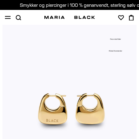
Smykker og piercinger i 100 % genanvendt, sterling sølv 
SHOP
GAVER
PIERCING
OM
Recycled Sølv
PIERCING KONSULTATION
Etiske Standarder
Denmark (Dansk)