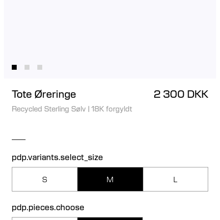
Tote Øreringe
2 300 DKK
Recycled Sterling Sølv
|
18K forgyldt
pdp.variants.select_size
S
M
L
pdp.pieces.choose