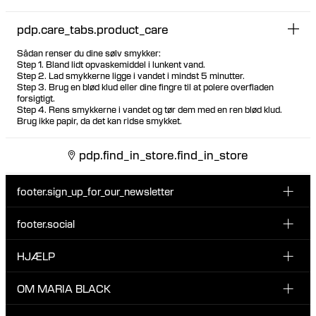
pdp.care_tabs.product_care
Sådan renser du dine sølv smykker:
Step 1. Bland lidt opvaskemiddel i lunkent vand.
Step 2. Lad smykkerne ligge i vandet i mindst 5 minutter.
Step 3. Brug en blød klud eller dine fingre til at polere overfladen
forsigtigt.
Step 4. Rens smykkerne i vandet og tør dem med en ren blød klud.
Brug ikke papir, da det kan ridse smykket.
pdp.find_in_store.find_in_store
footer.sign_up_for_our_newsletter
footer.social
Indtast din email her
INSTAGRAM
HJÆLP
Tilmeld dig vores nyhedsbrev og vær den første til at blive
FACEBOOK
opdateret på nye drops, promotions og andre spændende
KUNDESERVICE & KONTAKT
OM MARIA BLACK
nyheder fra Maria Black.
TIKTOK
RETUR & OMBYTNING
Jeg har læst og accepterer privatlivspolitikken