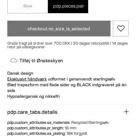
Styk
pdp.pieces.pair
checkout.no_size_is_selected
Gratis fragt på ordrer over 700 DKK | 30 dages returpolitik | 14 dages
retur på udsalgsvarer
Tilføj til Ønskeskyen
Dansk design
Eksklusivt håndværk
udformet i genanvendt sterlingsølv
Blød trapezform med flade sider og BLACK indgraveret på én
side
Hypoallergenisk og nikkelfri
Unik sikker gummilås for et strømlinet look
Designet så den kan stå oprejst når den ikke er i brug
pdp.care_tabs.details
Let og hulformet design
Kan købes enkeltvis eller som et par
pdp.custom_attributes.sa_materials
:
Recycled Sterlingsølv
pdp.custom_attributes.pr_length
:
16 mm
pdp.custom_attributes.sa_plating
:
18K forgyldt