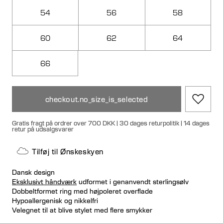
54
56
58
60
62
64
66
checkout.no_size_is_selected
Gratis fragt på ordrer over 700 DKK | 30 dages returpolitik | 14 dages
retur på udsalgsvarer
Tilføj til Ønskeskyen
Dansk design
Eksklusivt håndværk
udformet i genanvendt sterlingsølv
Dobbeltformet ring med højpoleret overflade
Hypoallergenisk og nikkelfri
Velegnet til at blive stylet med flere smykker
Vælg et nummer større