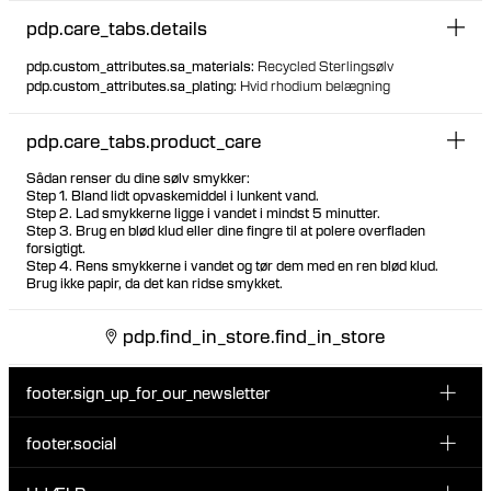
pdp.care_tabs.details
pdp.custom_attributes.sa_materials
:
Recycled Sterlingsølv
pdp.custom_attributes.sa_plating
:
Hvid rhodium belægning
pdp.care_tabs.product_care
Sådan renser du dine sølv smykker:
Step 1. Bland lidt opvaskemiddel i lunkent vand.
Step 2. Lad smykkerne ligge i vandet i mindst 5 minutter.
Step 3. Brug en blød klud eller dine fingre til at polere overfladen
forsigtigt.
Step 4. Rens smykkerne i vandet og tør dem med en ren blød klud.
Brug ikke papir, da det kan ridse smykket.
pdp.find_in_store.find_in_store
footer.sign_up_for_our_newsletter
footer.social
Indtast din email her
INSTAGRAM