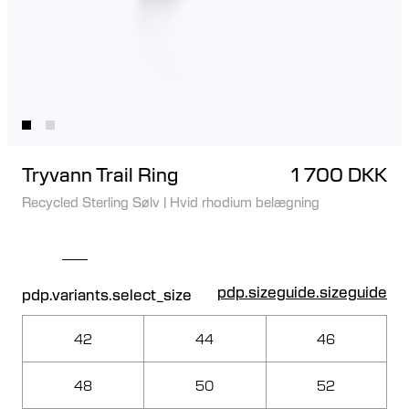
Tryvann Trail Ring
1 700 DKK
Recycled Sterling Sølv
|
Hvid rhodium belægning
pdp.sizeguide.sizeguide
pdp.variants.select_size
42
44
46
48
50
52