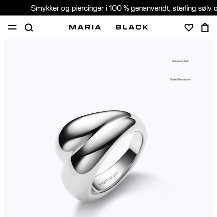
Smykker og piercinger i 100 % genanvendt, sterling sølv 
SHOP
GAVER
PIERCING
OM
Recycled Sølv
PIERCING KONSULTATION
Etiske Standarder
Denmark (Dansk)