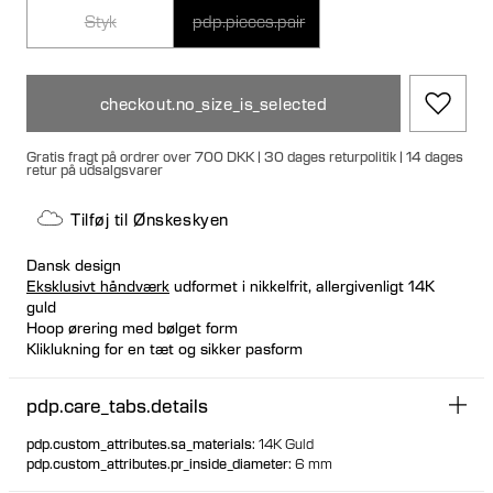
Styk
pdp.pieces.pair
checkout.no_size_is_selected
Gratis fragt på ordrer over 700 DKK | 30 dages returpolitik | 14 dages
retur på udsalgsvarer
Tilføj til Ønskeskyen
Dansk design
Eksklusivt håndværk
udformet i nikkelfrit, allergivenligt 14K
guld
Hoop ørering med bølget form
Kliklukning for en tæt og sikker pasform
Velegnet til øreflip- og helixplaceringer
Kan købes enkeltvis eller som et par 70% genanvendt guld
pdp.care_tabs.details
30% af alt guld kommer fra fairtrade
pdp.custom_attributes.sa_materials
:
14K Guld
pdp.custom_attributes.pr_inside_diameter
:
6 mm