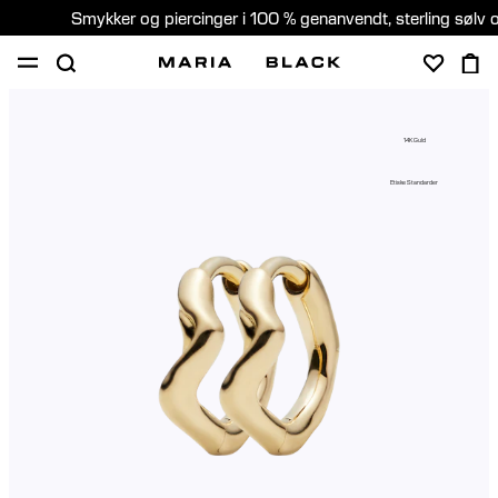
Smykker og piercinger i 100 % genanvendt, sterling sølv 
SHOP
GAVER
PIERCING
OM
14K Guld
PIERCING KONSULTATION
Etiske Standarder
Denmark (Dansk)