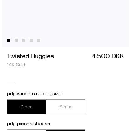
Twisted Huggies
4 500 DKK
14K Guld
pdp.variants.select_size
6 mm
8 mm
pdp.pieces.choose