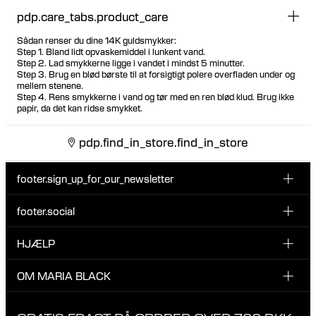
pdp.care_tabs.product_care
Sådan renser du dine 14K guldsmykker:
Step 1. Bland lidt opvaskemiddel i lunkent vand.
Step 2. Lad smykkerne ligge i vandet i mindst 5 minutter.
Step 3. Brug en blød børste til at forsigtigt polere overfladen under og
mellem stenene.
Step 4. Rens smykkerne i vand og tør med en ren blød klud. Brug ikke
papir, da det kan ridse smykket.
pdp.find_in_store.find_in_store
footer.sign_up_for_our_newsletter
footer.social
Indtast din email her
INSTAGRAM
HJÆLP
Tilmeld dig vores nyhedsbrev og vær den første til at blive
FACEBOOK
opdateret på nye drops, promotions og andre spændende
KUNDESERVICE & KONTAKT
OM MARIA BLACK
nyheder fra Maria Black.
TIKTOK
RETUR & OMBYTNING
Jeg har læst og accepterer privatlivspolitikken
OM MARIA BLACK