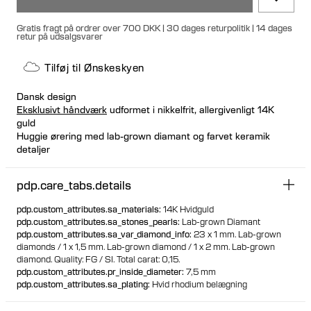
Gratis fragt på ordrer over 700 DKK | 30 dages returpolitik | 14 dages
retur på udsalgsvarer
Tilføj til Ønskeskyen
Dansk design
Eksklusivt håndværk
udformet i nikkelfrit, allergivenligt 14K
guld
Huggie ørering med lab-grown diamant og farvet keramik
detaljer
Kliklukning for en tæt og sikker pasform
Kan købes enkeltvis eller som et par
pdp.care_tabs.details
100% genanvendt guld
pdp.custom_attributes.sa_materials
:
14K Hvidguld
pdp.custom_attributes.sa_stones_pearls
:
Lab-grown Diamant
pdp.custom_attributes.sa_var_diamond_info
:
23 x 1 mm. Lab-grown
diamonds / 1 x 1,5 mm. Lab-grown diamond / 1 x 2 mm. Lab-grown
diamond.
Quality: FG / SI.
Total carat: 0,15.
pdp.custom_attributes.pr_inside_diameter
:
7,5 mm
pdp.custom_attributes.sa_plating
:
Hvid rhodium belægning