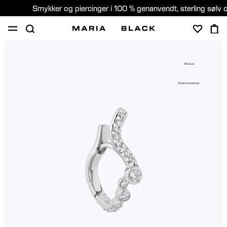
Smykker og piercinger i 100 % genanvendt, sterling sølv 
SHOP
GAVER
PIERCING
OM
14K Guld
PIERCING KONSULTATION
Etiske Standarder
Denmark (Dansk)