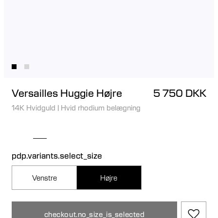
Versailles Huggie Højre
5 750 DKK
14K Hvidguld
|
Hvid rhodium belægning
pdp.variants.select_size
Venstre
Højre
checkout.no_size_is_selected