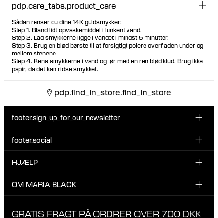
pdp.care_tabs.product_care
Sådan renser du dine 14K guldsmykker:
Step 1. Bland lidt opvaskemiddel i lunkent vand.
Step 2. Lad smykkerne ligge i vandet i mindst 5 minutter.
Step 3. Brug en blød børste til at forsigtigt polere overfladen under og
mellem stenene.
Step 4. Rens smykkerne i vand og tør med en ren blød klud. Brug ikke
papir, da det kan ridse smykket.
pdp.find_in_store.find_in_store
footer.sign_up_for_our_newsletter
footer.social
Indtast din email her
INSTAGRAM
HJÆLP
Tilmeld dig vores nyhedsbrev og vær den første til at blive
FACEBOOK
opdateret på nye drops, promotions og andre spændende
KUNDESERVICE & KONTAKT
OM MARIA BLACK
nyheder fra Maria Black.
TIKTOK
RETUR & OMBYTNING
Jeg har læst og accepterer privatlivspolitikken
OM MARIA BLACK
GRATIS FRAGT PÅ ORDRER OVER 700 DKK
LEVERING