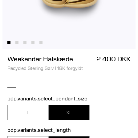
Weekender Halskæde
2 400 DKK
Recycled Sterling Sølv
|
18K forgyldt
pdp.variants.select_pendant_size
L
XL
pdp.variants.select_length