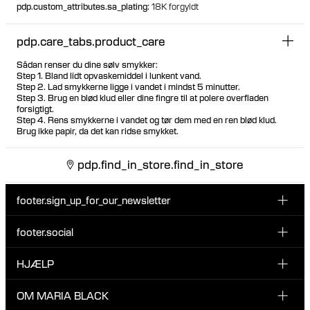
pdp.custom_attributes.sa_plating
:
18K forgyldt
pdp.care_tabs.product_care
Sådan renser du dine sølv smykker:
Step 1. Bland lidt opvaskemiddel i lunkent vand.
Step 2. Lad smykkerne ligge i vandet i mindst 5 minutter.
Step 3. Brug en blød klud eller dine fingre til at polere overfladen
forsigtigt.
Step 4. Rens smykkerne i vandet og tør dem med en ren blød klud.
Brug ikke papir, da det kan ridse smykket.
pdp.find_in_store.find_in_store
footer.sign_up_for_our_newsletter
footer.social
Indtast din email her
INSTAGRAM
HJÆLP
Tilmeld dig vores nyhedsbrev og vær den første til at blive
FACEBOOK
opdateret på nye drops, promotions og andre spændende
KUNDESERVICE & KONTAKT
OM MARIA BLACK
nyheder fra Maria Black.
TIKTOK