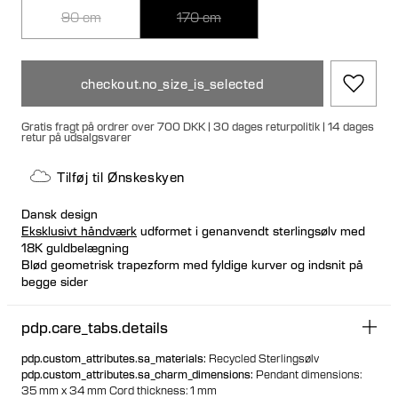
90 cm
170 cm
checkout.no_size_is_selected
Gratis fragt på ordrer over 700 DKK | 30 dages returpolitik | 14 dages
retur på udsalgsvarer
Tilføj til Ønskeskyen
Dansk design
Eksklusivt håndværk
udformet i genanvendt sterlingsølv med
18K guldbelægning
Blød geometrisk trapezform med fyldige kurver og indsnit på
begge sider
Hypoallergenisk og nikkelfri
Stærk 1 mm polyestersnor for holdbarhed
pdp.care_tabs.details
Snoren kan justeres og afmonteres med sølvfæster
Med 90 cm kan du bære halskæden i justerbar længde.
pdp.custom_attributes.sa_materials
:
Recycled Sterlingsølv
Med 170 cm kan du vikle snoren rundt om halsen to gange
pdp.custom_attributes.sa_charm_dimensions
:
Pendant dimensions:
35 mm x 34 mm Cord thickness: 1 mm