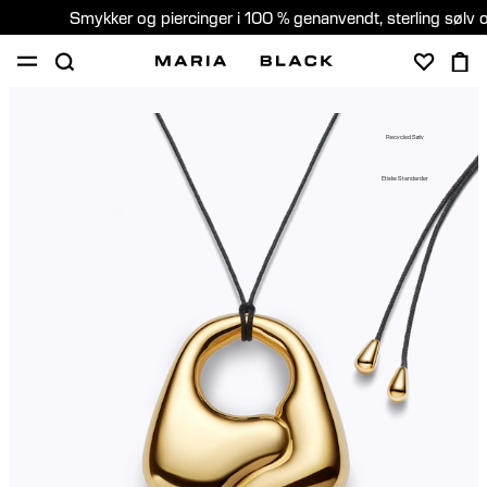
Smykker og piercinger i 100 % genanvendt, sterling sølv 
SHOP
GAVER
PIERCING
OM
Recycled Sølv
PIERCING KONSULTATION
Etiske Standarder
Denmark (Dansk)